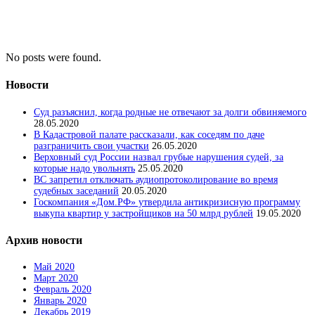
No posts were found.
Новости
Суд разъяснил, когда родные не отвечают за долги обвиняемого
28.05.2020
В Кадастровой палате рассказали, как соседям по даче
разграничить свои участки
26.05.2020
Верховный суд России назвал грубые нарушения судей, за
которые надо увольнять
25.05.2020
ВС запретил отключать аудиопротоколирование во время
судебных заседаний
20.05.2020
Госкомпания «Дом.РФ» утвердила антикризисную программу
выкупа квартир у застройщиков на 50 млрд рублей
19.05.2020
Архив новости
Май 2020
Март 2020
Февраль 2020
Январь 2020
Декабрь 2019