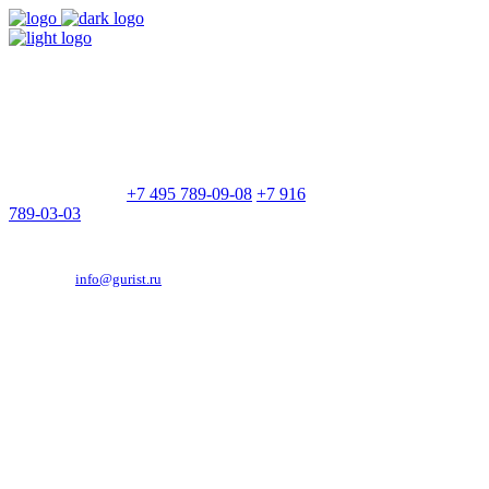
9:00 - 21:00
Без выходных
Позвоните нам
+7 495 789-09-08
+7 916
789-03-03
Эд. адрес:
info@gurist.ru
Vkontakte
Facebook