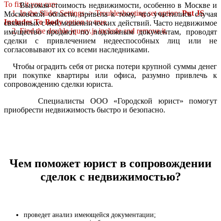
To fix it you can:
Высокая стоимость недвижимости, особенно в Москве и
1. In the Slider Settings -> Troubleshooting set option:
Put JS
Московской области, привела к тому, что участились случая
Includes To Body
option to true.
связанных с ней мошеннических действий. Часто недвижимое
2. Find the double jquery.js include and remove it.
имущество продают по подложным документам, проводят
сделки с привлечением недееспособных лиц или не
согласовывают их со всеми наследниками.
Чтобы оградить себя от риска потери крупной суммы денег
при покупке квартиры или офиса, разумно привлечь к
сопровождению сделки юриста.
Специалисты ООО «Городской юрист» помогут
приобрести недвижимость быстро и безопасно.
Чем поможет юрист в сопровождении
сделок с недвижимостью?
проведет анализ имеющейся документации;