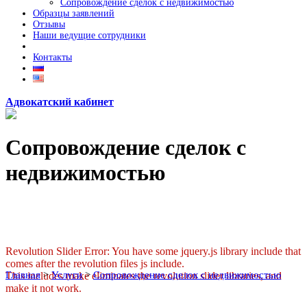
Сопровождение сделок с недвижимостью
Образцы заявлений
Отзывы
Наши ведущие сотрудники
Контакты
Адвокатский кабинет
Сопровождение сделок с
недвижимостью
Revolution Slider Error: You have some jquery.js library include that
comes after the revolution files js include.
Главная
>
Услуги
>
Сопровождение сделок с недвижимостью
This includes make eliminates the revolution slider libraries, and
make it not work.