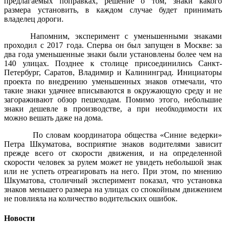
предлагаемых поправках, решение о том, знаки какого
размера установить, в каждом случае будет принимать
владелец дороги.
Напомним, эксперимент с уменьшенными знаками
проходил с 2017 года. Сперва он был запущен в Москве: за
два года уменьшенные знаки были установлены более чем на
140 улицах. Позднее к столице присоединились Санкт-
Петербург, Саратов, Владимир и Калининград. Инициаторы
проекта по внедрению уменьшенных знаков отмечали, что
такие знаки удачнее вписываются в окружающую среду и не
загораживают обзор пешеходам. Помимо этого, небольшие
знаки дешевле в производстве, а при необходимости их
можно вешать даже на дома.
По словам координатора общества «Синие ведерки»
Петра Шкуматова, восприятие знаков водителями зависит
прежде всего от скорости движения, и на определенной
скорости человек за рулем может не увидеть небольшой знак
или не успеть отреагировать на него. При этом, по мнению
Шкуматова, столичный эксперимент показал, что установка
знаков меньшего размера на улицах со спокойным движением
не повлияла на количество водительских ошибок.
Новости