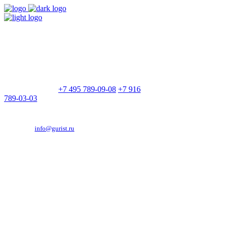
9:00 - 21:00
Без выходных
Позвоните нам
+7 495 789-09-08
+7 916
789-03-03
Эд. адрес:
info@gurist.ru
Vkontakte
Facebook