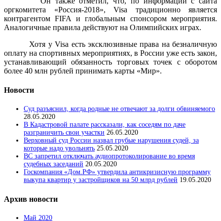
Он также отметил, что, по информации с сайта
оргкомитета «Россия-2018», Visa традиционно является
контрагентом FIFA и глобальным спонсором мероприятия.
Аналогичные правила действуют на Олимпийских играх.
Хотя у Visa есть эксклюзивные права на безналичную
оплату на спортивных мероприятиях, в России уже есть закон,
устанавливающий обязанность торговых точек с оборотом
более 40 млн рублей принимать карты «Мир».
Новости
Суд разъяснил, когда родные не отвечают за долги обвиняемого
28.05.2020
В Кадастровой палате рассказали, как соседям по даче
разграничить свои участки
26.05.2020
Верховный суд России назвал грубые нарушения судей, за
которые надо увольнять
25.05.2020
ВС запретил отключать аудиопротоколирование во время
судебных заседаний
20.05.2020
Госкомпания «Дом.РФ» утвердила антикризисную программу
выкупа квартир у застройщиков на 50 млрд рублей
19.05.2020
Архив новости
Май 2020