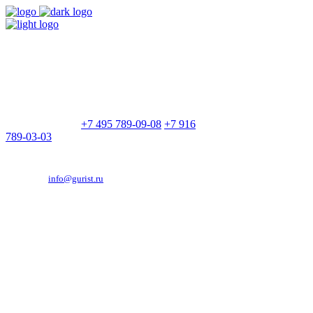
9:00 - 21:00
Без выходных
Позвоните нам
+7 495 789-09-08
+7 916
789-03-03
Эд. адрес:
info@gurist.ru
Vkontakte
Facebook