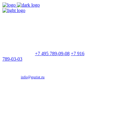
9:00 - 21:00
Без выходных
Позвоните нам
+7 495 789-09-08
+7 916
789-03-03
Эд. адрес:
info@gurist.ru
Vkontakte
Facebook