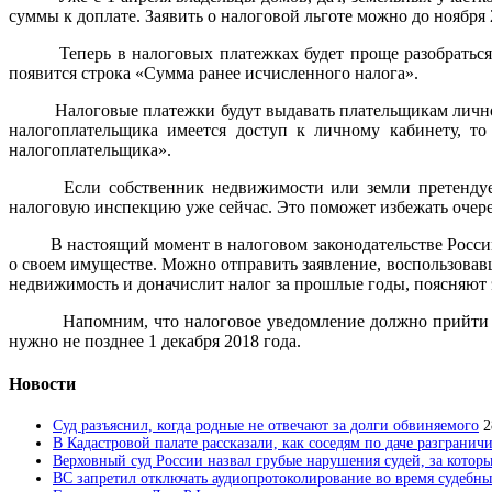
суммы к доплате. Заявить о налоговой льготе можно до ноября 2
Теперь в налоговых платежках будет проще разобраться:
появится строка «Сумма ранее исчисленного налога».
Налоговые платежки будут выдавать плательщикам лично 
налогоплательщика имеется доступ к личному кабинету, то
налогоплательщика».
Если собственник недвижимости или земли претендует 
налоговую инспекцию уже сейчас. Это поможет избежать очереде
В настоящий момент в налоговом законодательстве России
о своем имуществе. Можно отправить заявление, воспользовав
недвижимость и доначислит налог за прошлые годы, поясняют
Напомним, что налоговое уведомление должно прийти не 
нужно не позднее 1 декабря 2018 года.
Новости
Суд разъяснил, когда родные не отвечают за долги обвиняемого
2
В Кадастровой палате рассказали, как соседям по даче разгранич
Верховный суд России назвал грубые нарушения судей, за которы
ВС запретил отключать аудиопротоколирование во время судебны