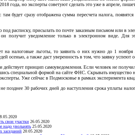
018 года, но эксперты советуют сделать это уже в апреле, пишет
 там будет сразу отображена сумма пересчета налога, появят
под расписку, присылать по почте заказным письмом или в эле
 он получит уведомление только в электронном виде. Для э
на налоговые льготы, то заявить о них нужно до 1 ноября 2
й осенью, а также даст уверенность в том, что заявку успеют о
 действует принцип самоуведомления. Если человек не получил 
шись специальной формой на сайте ФНС. Скрывать имущество нет
 эксперты. Уже сейчас в Подмосковье в рамках эксперимента к
позднее 30 рабочих дней до наступления срока уплаты налога,
8.05.2020
ить свои участки
26.05.2020
е надо увольнять
25.05.2020
х заседаний
20.05.2020