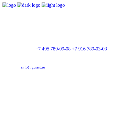
9:00 - 21:00
Без выходных
Позвоните нам
+7 495 789-09-08
+7 916 789-03-03
Эд. адрес:
info@gurist.ru
Vkontakte
Facebook