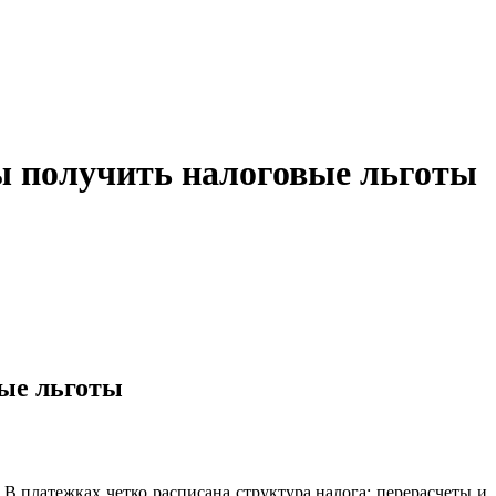
ы получить налоговые льготы
ые льготы
В платежках четко расписана структура налога: перерасчеты и