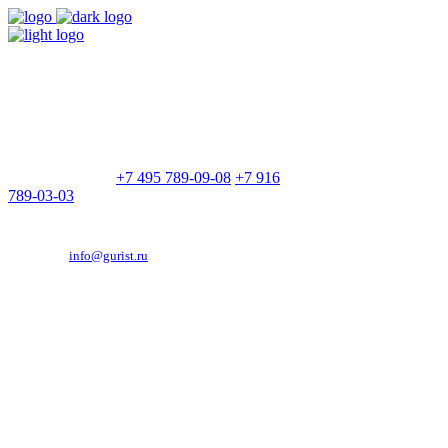
9:00 - 21:00
Без выходных
Позвоните нам
+7 495 789-09-08
+7 916
789-03-03
Эд. адрес:
info@gurist.ru
Vkontakte
Facebook