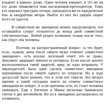
владеют в равных долях. Один человек умирает, и тут же на
его долю объявляется тьма наследников-претендентов. Тому,
кто пережил трагедию потери, приходится вести юридические
бои за квадратные метры. Выйти из них без ущерба скорее
всего не удастся.
В совместном же завещании можно предусмотреть, что
оставшийся супруг пользуется до конца дней совместной
собственностью. Любой раздел возможен только после того,
как уйдут оба человека.
Поэтому на распространенный вопрос: «а что будет,
если, скажем, жена после смерти мужа отменит совместное
завещание», есть вполне логичный ответ: это ее право.
Документ защищает именно ее интересы. Если она не захочет
воспользоваться такой защитой, вряд ли надо возражать. У
законодателей была идея сделать совместное завещание
нерушимым после смерти одного из супругов. Но в ходе
дискуссий было решено, что в этом нет смысла. Без веских
причин в такой ситуации никто на отмену совместного
завещания не пойдет. А если причины есть, не стоит человека
сковывать. Еще у Евгении и Ивана несколько банковских
счетов и два автомобиля. Но их в завещании договорились не
упоминать.