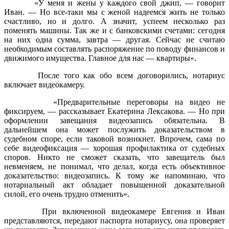
«У меня и жены у каждого свой джип, — говорит
Иван. — Но все-таки мы с женой надеемся жить не только
счастливо, но и долго. А значит, успеем несколько раз
поменять машины. Так же и с банковскими счетами: сегодня
на них одна сумма, завтра — другая. Сейчас не считаю
необходимым составлять распоряжение по поводу финансов и
движимого имущества. Главное для нас — квартиры».
После того как обо всем договорились, нотариус
включает видеокамеру.
«Предварительные переговоры на видео не
фиксируем, — рассказывает Екатерина Лексакова. — Но при
оформлении завещания видеозапись обязательна. В
дальнейшем она может послужить доказательством в
судебном споре, если таковой возникнет. Впрочем, сама по
себе видеофиксация — хорошая профилактика от судебных
споров. Никто не сможет сказать, что завещатель был
невменяем, не понимал, что делал, когда есть объективное
доказательство: видеозапись. К тому же напоминаю, что
нотариальный акт обладает повышенной доказательной
силой, его очень трудно отменить».
При включенной видеокамере Евгения и Иван
представляются, передают паспорта нотариусу, она проверяет