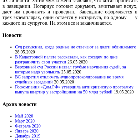
их личности. Затем муж и жена заявляют, что хотят прописать
в завещании. Нотариус готовит документ, зачитывает вслух,
дает им прочитать и проверить. Завещание оформляется в
трех экземплярах, один остается у нотариуса, по одному — у
каждого из супругов. На этом все и заканчивается.
Новости
Суд разъяснил, когда родные не отвечают за долги обвиняемого
28.05.2020
В Кадастровой палате рассказали, как соседям по даче
разграничить свои участки
26.05.2020
Верховный суд России назвал грубые нарушения судей, за
которые надо увольнять
25.05.2020
ВС запретил отключать аудиопротоколирование во время
судебных заседаний
20.05.2020
Госкомпания «Дом.РФ» утвердила антикризисную программу
выкупа квартир у застройщиков на 50 млрд рублей
19.05.2020
Архив новости
Май 2020
Март 2020
Февраль 2020
Январь 2020
Декабрь 2019