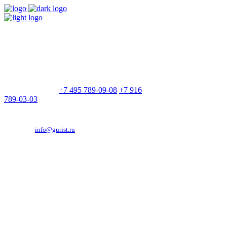
9:00 - 21:00
Без выходных
Позвоните нам
+7 495 789-09-08
+7 916
789-03-03
Эд. адрес:
info@gurist.ru
Vkontakte
Facebook