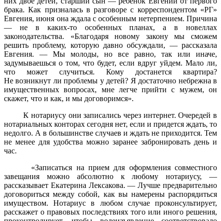
них двое детей, старший сын — ребенок Евгении от первого
брака. Как призналась в разговоре с корреспондентом «РГ»
Евгения, июня она ждала с особенным нетерпением. Причина
— не в каких-то особенных планах, а в новеллах
законодательства. «Благодаря новому закону мы сможем
решить проблему, которую давно обсуждали, — рассказала
Евгения. — Мы молоды, но все равно, так или иначе,
задумываешься о том, что будет, если вдруг уйдем. Мало ли,
что может случиться. Кому достанется квартира?
Не возникнут ли проблемы у детей? Я достаточно небрежна в
имущественных вопросах, мне легче прийти с мужем, он
скажет, что и как, и мы договоримся».
К нотариусу они записались через интернет. Очередей в
нотариальных конторах сегодня нет, если и придется ждать, то
недолго. А в большинстве случаев и ждать не приходится. Тем
не менее для удобства можно заранее забронировать день и
час.
«Записаться на прием для оформления совместного
завещания можно абсолютно к любому нотариусу, —
рассказывает Екатерина Лексакова. — Лучше предварительно
договориться между собой, как вы намерены распорядиться
имуществом. Нотариус в любом случае проконсультирует,
расскажет о правовых последствиях того или иного решения,
проконтролирует, чтобы волеизъявление соответствовало