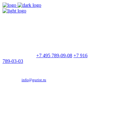
9:00 - 21:00
Без выходных
Позвоните нам
+7 495 789-09-08
+7 916
789-03-03
Эд. адрес:
info@gurist.ru
Vkontakte
Facebook