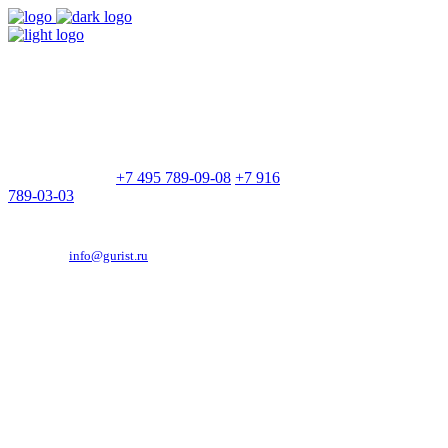
9:00 - 21:00
Без выходных
Позвоните нам
+7 495 789-09-08
+7 916
789-03-03
Эд. адрес:
info@gurist.ru
Vkontakte
Facebook