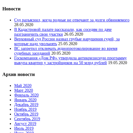
Новости
Суд разъяснил, когда родные не отвечают за долги обвиняемого
28.05.2020
В Кадастровой палате рассказали, как соседям по даче
разграничить свои участки
26.05.2020
Верховный суд России назвал грубые нарушения судей, за
которые надо увольнять
25.05.2020
ВС запретил отключать аудиопротоколирование во время
судебных заседаний
20.05.2020
Госкомпания «Дом.РФ» утвердила антикризисную программу
выкупа квартир у застройщиков на 50 млрд рублей
19.05.2020
Архив новости
Май 2020
Март 2020
Февраль 2020
Январь 2020
Декабрь 2019
Ноябрь 2019
Октябрь 2019
Сентябрь 2019
Август 2019
Июль 2019