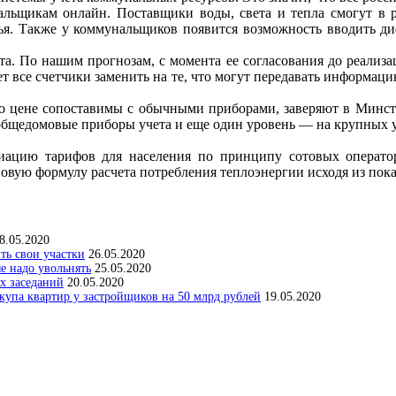
альщикам онлайн. Поставщики воды, света и тепла смогут в 
илья. Также у коммунальщиков появится возможность вводить д
а. По нашим прогнозам, с момента ее согласования до реализ
т все счетчики заменить на те, что могут передавать информаци
по цене сопоставимы с обычными приборами, заверяют в Минст
общедомовые приборы учета и еще один уровень — на крупных уз
ацию тарифов для населения по принципу сотовых оператор
 новую формулу расчета потребления теплоэнергии исходя из пок
8.05.2020
ить свои участки
26.05.2020
е надо увольнять
25.05.2020
х заседаний
20.05.2020
упа квартир у застройщиков на 50 млрд рублей
19.05.2020