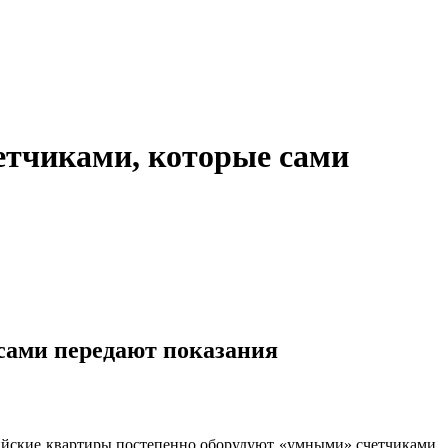
етчиками, которые сами
сами передают показания
ийские квартиры постепенно оборудуют «умными» счетчиками,