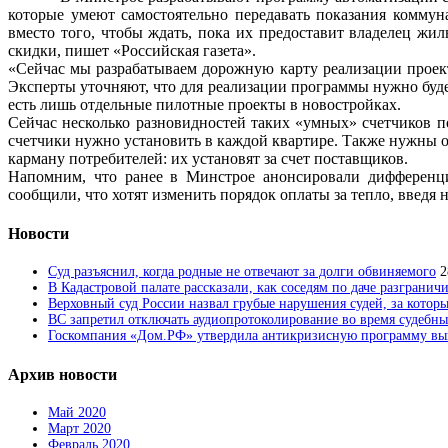
которые умеют самостоятельно передавать показания коммун
вместо того, чтобы ждать, пока их предоставит владелец ж
скидки, пишет «Российская газета».
«Сейчас мы разрабатываем дорожную карту реализации проект
Эксперты уточняют, что для реализации программы нужно буде
есть лишь отдельные пилотные проекты в новостройках.
Сейчас несколько разновидностей таких «умных» счетчиков 
счетчики нужно установить в каждой квартире. Также нужны 
карману потребителей: их установят за счет поставщиков.
Напомним, что ранее в Минстрое анонсировали дифференци
сообщили, что хотят изменить порядок оплаты за тепло, введя
Новости
Суд разъяснил, когда родные не отвечают за долги обвиняемого
2
В Кадастровой палате рассказали, как соседям по даче разгранич
Верховный суд России назвал грубые нарушения судей, за которы
ВС запретил отключать аудиопротоколирование во время судебны
Госкомпания «Дом.РФ» утвердила антикризисную программу вык
Архив новости
Май 2020
Март 2020
Февраль 2020