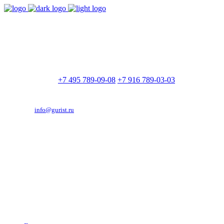
9:00 - 21:00
Без выходных
Позвоните нам
+7 495 789-09-08
+7 916 789-03-03
Эд. адрес:
info@gurist.ru
Vkontakte
Facebook