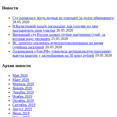
Новости
Суд разъяснил, когда родные не отвечают за долги обвиняемого
28.05.2020
В Кадастровой палате рассказали, как соседям по даче
разграничить свои участки
26.05.2020
Верховный суд России назвал грубые нарушения судей, за
которые надо увольнять
25.05.2020
ВС запретил отключать аудиопротоколирование во время
судебных заседаний
20.05.2020
Госкомпания «Дом.РФ» утвердила антикризисную программу
выкупа квартир у застройщиков на 50 млрд рублей
19.05.2020
Архив новости
Май 2020
Март 2020
Февраль 2020
Январь 2020
Декабрь 2019
Ноябрь 2019
Октябрь 2019
Сентябрь 2019
Август 2019
Июль 2019