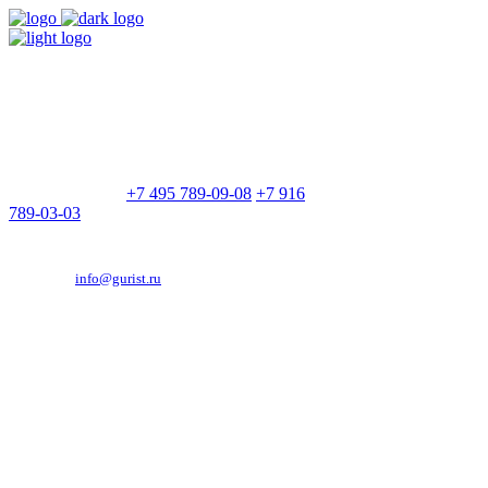
9:00 - 21:00
Без выходных
Позвоните нам
+7 495 789-09-08
+7 916
789-03-03
Эд. адрес:
info@gurist.ru
Vkontakte
Facebook