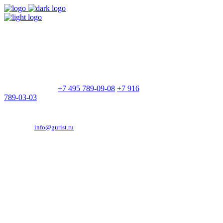
9:00 - 21:00
Без выходных
Позвоните нам
+7 495 789-09-08
+7 916
789-03-03
Эд. адрес:
info@gurist.ru
Vkontakte
Facebook