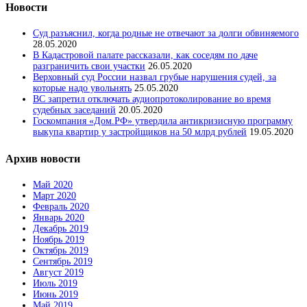
Новости
Суд разъяснил, когда родные не отвечают за долги обвиняемого
28.05.2020
В Кадастровой палате рассказали, как соседям по даче
разграничить свои участки
26.05.2020
Верховный суд России назвал грубые нарушения судей, за
которые надо увольнять
25.05.2020
ВС запретил отключать аудиопротоколирование во время
судебных заседаний
20.05.2020
Госкомпания «Дом.РФ» утвердила антикризисную программу
выкупа квартир у застройщиков на 50 млрд рублей
19.05.2020
Архив новости
Май 2020
Март 2020
Февраль 2020
Январь 2020
Декабрь 2019
Ноябрь 2019
Октябрь 2019
Сентябрь 2019
Август 2019
Июль 2019
Июнь 2019
Май 2019