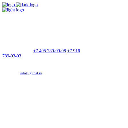
9:00 - 21:00
Без выходных
Позвоните нам
+7 495 789-09-08
+7 916
789-03-03
Эд. адрес:
info@gurist.ru
Vkontakte
Facebook