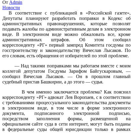
От
Admin
Новости
В соответствие с публикацией в «Российской газете»,
Депутаты планируют разработать поправки в Кодекс об
административных правонарушениях, которые позволят
подавать жалобы по административным делам в электронном
виде. В электронном виде можно обжаловать все, кроме
административных штрафов. Об этом сообщил
корреспонденту «РГ» первый зампред Комитета госдумы по
госстроительству и законодательству Вячеслав Лысаков. По
его словам, есть обращения от избирателей по этой проблеме.
— Над такими поправками мы работаем вместе с моим
коллегой депутатом Госдумы Зарифом Байгускаровым, —
сообщил Вячеслав Лысаков. — Он в прошлом главный
судебный пристав Башкирии, а до этого — судья.
В чем именно заключается проблема? Как пояснил
корреспонденту «РГ» адвокат Лев Воропаев, с в соответствии
с требованиями процессуального законодательства документы
в электронном виде, в том числе в форме электронного
документа, подписанного электронной подписью,
посредством заполнения формы, размещенной на
официальном сайте суда в сети интернет, могут быть поданы
в федеральные суды общей юрисдикции только в рамках