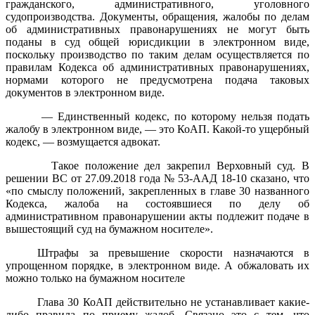
гражданского, административного, уголовного
судопроизводства. Документы, обращения, жалобы по делам
об административных правонарушениях не могут быть
поданы в суд общей юрисдикции в электронном виде,
поскольку производство по таким делам осуществляется по
правилам Кодекса об административных правонарушениях,
нормами которого не предусмотрена подача таковых
документов в электронном виде.
— Единственный кодекс, по которому нельзя подать
жалобу в электронном виде, — это КоАП. Какой-то ущербный
кодекс, — возмущается адвокат.
Такое положение дел закрепил Верховный суд. В
решении ВС от 27.09.2018 года № 53-ААД 18-10 сказано, что
«по смыслу положений, закрепленных в главе 30 названного
Кодекса, жалоба на состоявшиеся по делу об
административном правонарушении акты подлежит подаче в
вышестоящий суд на бумажном носителе».
Штрафы за превышение скорости назначаются в
упрощенном порядке, в электронном виде. А обжаловать их
можно только на бумажном носителе
Глава 30 КоАП действительно не устанавливает какие-
либо правила по приему жалоб. Связано это с тем, что