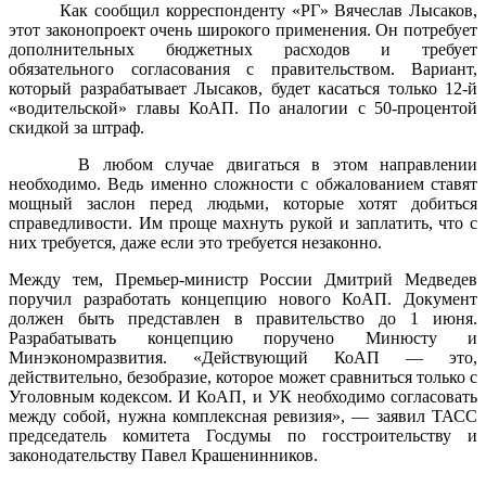
Как сообщил корреспонденту «РГ» Вячеслав Лысаков,
этот законопроект очень широкого применения. Он потребует
дополнительных бюджетных расходов и требует
обязательного согласования с правительством. Вариант,
который разрабатывает Лысаков, будет касаться только 12-й
«водительской» главы КоАП. По аналогии с 50-процентой
скидкой за штраф.
В любом случае двигаться в этом направлении
необходимо. Ведь именно сложности с обжалованием ставят
мощный заслон перед людьми, которые хотят добиться
справедливости. Им проще махнуть рукой и заплатить, что с
них требуется, даже если это требуется незаконно.
Между тем, Премьер-министр России Дмитрий Медведев
поручил разработать концепцию нового КоАП. Документ
должен быть представлен в правительство до 1 июня.
Разрабатывать концепцию поручено Минюсту и
Минэкономразвития. «Действующий КоАП — это,
действительно, безобразие, которое может сравниться только с
Уголовным кодексом. И КоАП, и УК необходимо согласовать
между собой, нужна комплексная ревизия», — заявил ТАСС
председатель комитета Госдумы по госстроительству и
законодательству Павел Крашенинников.