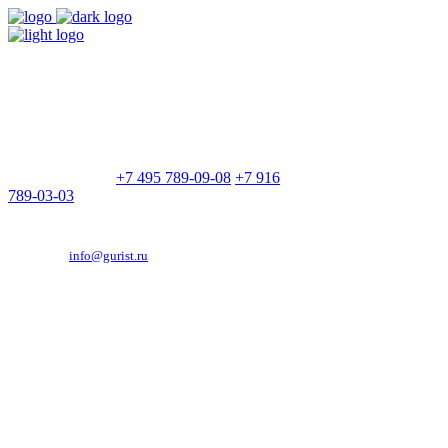
9:00 - 21:00
Без выходных
Позвоните нам
+7 495 789-09-08
+7 916
789-03-03
Эд. адрес:
info@gurist.ru
Vkontakte
Facebook