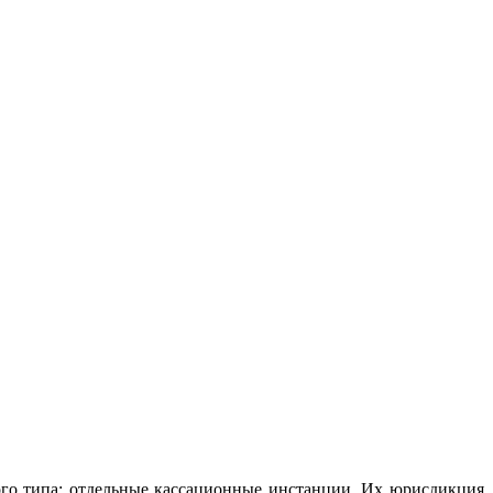
вого типа: отдельные кассационные инстанции. Их юрисдикция