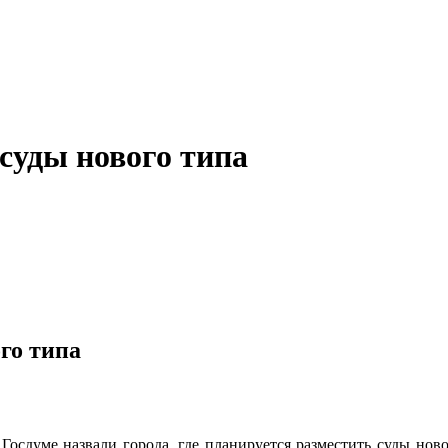
 суды нового типа
го типа
 Госдуме назвали города, где планируется разместить суды но