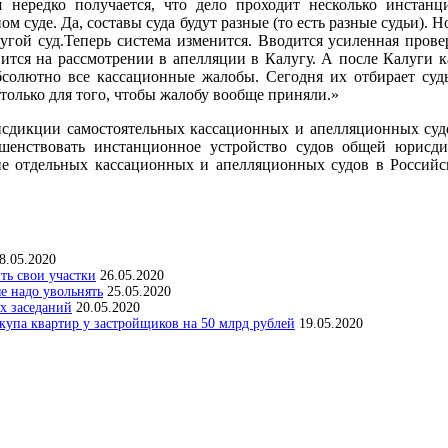
я нередко получается, что дело проходит несколько инстан
 суде. Да, составы суда будут разные (то есть разные судьи). Н
угой суд.Теперь система изменится. Вводится усиленная прове
вится на рассмотрении в апелляции в Калугу. А после Калуги 
абсолютно все кассационные жалобы. Сегодня их отбирает судь
только для того, чтобы жалобу вообще приняли.»
дикции самостоятельных кассационных и апелляционных судо
ршенствовать инстанционное устройство судов общей юрисд
ие отдельных кассационных и апелляционных судов в Россий
8.05.2020
ить свои участки
26.05.2020
е надо увольнять
25.05.2020
х заседаний
20.05.2020
упа квартир у застройщиков на 50 млрд рублей
19.05.2020