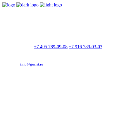
9:00 - 21:00
Без выходных
Позвоните нам
+7 495 789-09-08
+7 916 789-03-03
Эд. адрес:
info@gurist.ru
Vkontakte
Facebook