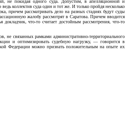
ций, не покидая одного суда. Допустим, в апелляционной и
о ведь коллектив суда один и тот же. И только пройдя несколько
рка, причем рассматривать дело на разных стадиях будут суды
кассационную жалобу рассмотрят в Саратова. Причем вводится
я докладчик, что-то считает достойным рассмотрения, что-то
в, не связанных рамками административно-территориального
икции и оптимизировать судебную нагрузку, — говорится в
ской Федерации можно признать положительным на опыте их