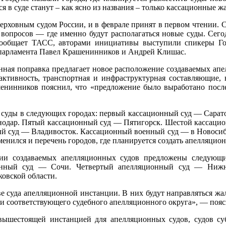
ся в суде станут – как ясно из названия – только кассационные 
ховным судом России, и в феврале принят в первом чтении. С
 вопросов — где именно будут располагаться новые суды. Сего
сообщает ТАСС, авторами инициативы выступили спикеры Г
 парламента Павел Крашенинников и Андрей Клишас.
ая поправка предлагает новое расположение создаваемых апел
 активность, транспортная и инфраструктурная составляющие,
ашенинников пояснил, что «предложение было выработано посл
 суды в следующих городах: первый кассационный суд — Сарат
нодар. Пятый кассационный суд — Пятигорск. Шестой кассаци
й суд — Владивосток. Кассационный военный суд — в Новосибир
менился и перечень городов, где планируется создать апелляцио
здаваемых апелляционных судов предложены следующие 
ионный суд — Сочи. Четвертый апелляционный суд — Ниж
овской области.
е суда апелляционной инстанции. В них будут направляться жа
ии соответствующего судебного апелляционного округа», — по
ышестоящей инстанцией для апелляционных судов, судов су