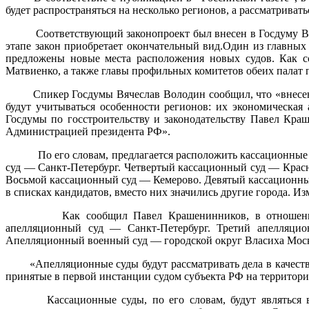
будет распространяться на несколько регионов, а рассматривать
Соответствующий законопроект был внесен в Госдуму Вер
этапе закон приобретает окончательный вид.Один из главных
предложены новые места расположения новых судов. Как 
Матвиенко, а также главы профильных комитетов обеих палат
Спикер Госдумы Вячеслав Володин сообщил, что «внесенн
будут учитываться особенности регионов: их экономическая
Госдумы по госстроительству и законодательству Павел Кр
Администрацией президента РФ».
По его словам, предлагается расположить кассационные
суд — Санкт-Петербург. Четвертый кассационный суд — Крас
Восьмой кассационный суд — Кемерово. Девятый кассационны
в списках кандидатов, вместо них значились другие города. Из
Как сообщил Павел Крашенинников, в отношении со
апелляционный суд — Санкт-Петербург. Третий апелляц
Апелляционный военный суд — городской округ Власиха Моск
«Апелляционные суды будут рассматривать дела в качеств
принятые в первой инстанции судом субъекта РФ на территор
Кассационные суды, по его словам, будут являться в