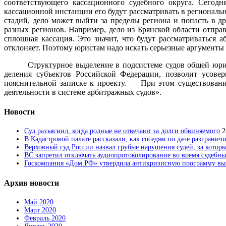
соответствующего кассационного судебного округа. Сегодн
кассационной инстанции его будут рассматривать в региональном
стадий, дело может выйти за пределы региона и попасть в др
разных регионов. Например, дело из Брянской области отпра
сплошная кассация. Это значит, что будут рассматриваться 
отклоняет. Поэтому юристам надо искать серьезные аргументы 
Структурное выделение в подсистеме судов общей юрис
деления субъектов Российской Федерации, позволит усове
пояснительной записке к проекту. — При этом существован
деятельности в системе арбитражных судов».
Новости
Суд разъяснил, когда родные не отвечают за долги обвиняемого
2
В Кадастровой палате рассказали, как соседям по даче разгранич
Верховный суд России назвал грубые нарушения судей, за которы
ВС запретил отключать аудиопротоколирование во время судебны
Госкомпания «Дом.РФ» утвердила антикризисную программу вык
Архив новости
Май 2020
Март 2020
Февраль 2020