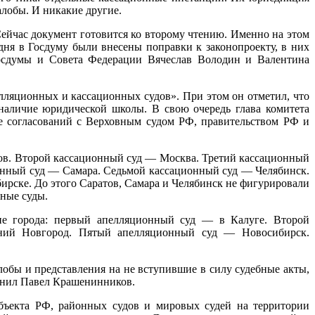
жалобы. И никакие другие.
ейчас документ готовится ко второму чтению. Именно на этом
дня в Госдуму были внесены поправки к законопроекту, в них
осдумы и Совета Федерации Вячеслав Володин и Валентина
ляционных и кассационных судов». При этом он отметил, что
 наличие юридической школы. В свою очередь глава комитета
е согласований с Верховным судом РФ, правительством РФ и
ов. Второй кассационный суд — Москва. Третий кассационный
онный суд — Самара. Седьмой кассационный суд — Челябинск.
ске. До этого Саратов, Самара и Челябинск не фигурировали
нные суды.
города: первый апелляционный суд — в Калуге. Второй
ний Новгород. Пятый апелляционный суд — Новосибирск.
лобы и представления на не вступившие в силу судебные акты,
яснил Павел Крашенинников.
бъекта РФ, районных судов и мировых судей на территории