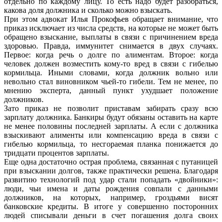
отдельно по каждому лицу. То есть надо будет разобраться,
какова доля должника и сколько можно взыскать.
При этом адвокат Илья Прокофьев обращает внимание, что
приказ исключает из числа средств, на которые не может быть
обращено взыскание, выплаты в связи с причинением вреда
здоровью. Правда, иммунитет снимается в двух случаях.
Первое: когда речь о долге по алиментам. Второе: когда
человек должен возместить кому-то вред в связи с гибелью
кормильца. Иными словами, когда должник вольно или
невольно стал виновником чьей-то гибели. Тем не менее, по
мнению эксперта, данный пункт ухудшает положение
должников.
Зато приказ не позволит приставам забирать сразу всю
зарплату должника. Банкиры будут обязаны оставить на карте
не менее половины последней зарплаты. А если с должника
взыскивают алименты или компенсацию вреда в связи с
гибелью кормильца, то несгораемая планка понижается до
тридцати процентов зарплаты.
Еще одна достаточно острая проблема, связанная с путаницей
при взыскании долгов, также практически решена. Благодаря
развитию технологий под удар стали попадать «двойники»:
люди, чьи имена и даты рождения совпали с данными
должников, на которых, например, гроздьями висят
банковские кредиты. В итоге у совершенно посторонних
людей списывали деньги в счет погашения долга своих