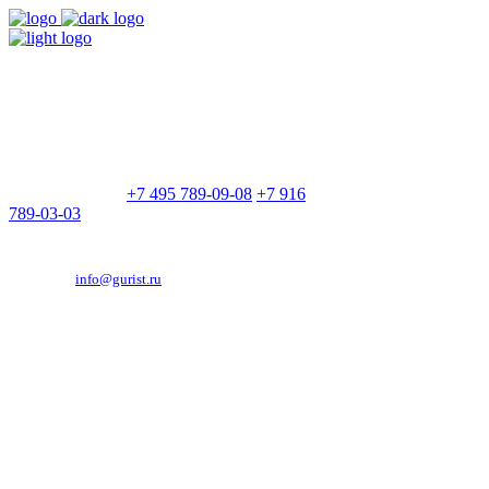
9:00 - 21:00
Без выходных
Позвоните нам
+7 495 789-09-08
+7 916
789-03-03
Эд. адрес:
info@gurist.ru
Vkontakte
Facebook