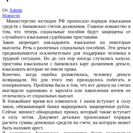
От
Admin
Новости
Министерство юстиции РФ прописало порядок взыскания
средств с банковских счетов должников. Главное новшество в
том, что теперь социальные пособия будут защищены от
случайного взыскания судебными приставами.
Закон запрещает накладывать взыскание на некоторые
выплаты. Речь о различных социальных пособиях. Эти деньги
предназначаются исключительно для поддержки человека в
трудной ситуации. Но до сих пор иногда случались казусы:
приставы взыскивали с банковских карт должников деньги,
взыскивать которые не имели права.
Конечно, когда ошибка разъяснялась, человеку деньги
возвращали. Но для этого ему приходилось побегать и
понервничать. Проблема была в том, что все деньги на счетах
выглядели одинаково и зарплата или накопления ничем не
отличались от социальных выплат.
В ближайшее время все изменится: 1 июня вступает в силу
закон, обязывающий банки маркировать защищенные рубли.
Сейчас минюст обнародовал приказ, который также вступает
в силу летом. Документ детально прописывает порядок
расчета суммы денежных средств на счете, на которую может
быть наложен арест.