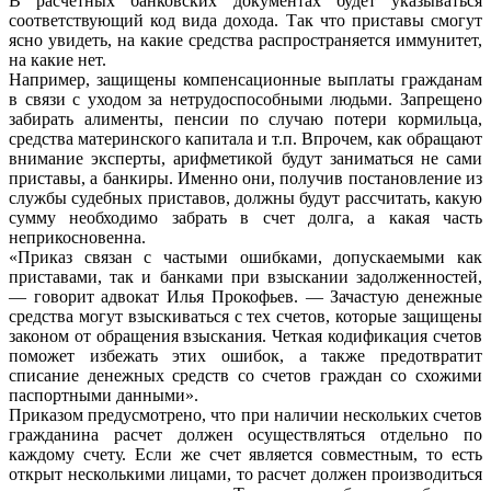
В расчетных банковских документах будет указываться
соответствующий код вида дохода. Так что приставы смогут
ясно увидеть, на какие средства распространяется иммунитет,
на какие нет.
Например, защищены компенсационные выплаты гражданам
в связи с уходом за нетрудоспособными людьми. Запрещено
забирать алименты, пенсии по случаю потери кормильца,
средства материнского капитала и т.п. Впрочем, как обращают
внимание эксперты, арифметикой будут заниматься не сами
приставы, а банкиры. Именно они, получив постановление из
службы судебных приставов, должны будут рассчитать, какую
сумму необходимо забрать в счет долга, а какая часть
неприкосновенна.
«Приказ связан с частыми ошибками, допускаемыми как
приставами, так и банками при взыскании задолженностей,
— говорит адвокат Илья Прокофьев. — Зачастую денежные
средства могут взыскиваться с тех счетов, которые защищены
законом от обращения взыскания. Четкая кодификация счетов
поможет избежать этих ошибок, а также предотвратит
списание денежных средств со счетов граждан со схожими
паспортными данными».
Приказом предусмотрено, что при наличии нескольких счетов
гражданина расчет должен осуществляться отдельно по
каждому счету. Если же счет является совместным, то есть
открыт несколькими лицами, то расчет должен производиться