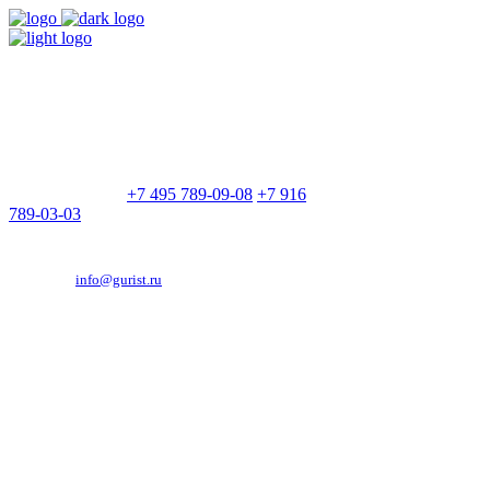
9:00 - 21:00
Без выходных
Позвоните нам
+7 495 789-09-08
+7 916
789-03-03
Эд. адрес:
info@gurist.ru
Vkontakte
Facebook