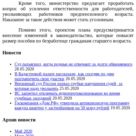
Кроме того, министерство предлагает проработать
вопрос об усилении ответственности для работодателей,
увольняющих работников предпенсионного возраста.
Наказание за такие действия может стать уголовным.
Помимо этого, проектом плана предусматривается
внесение изменений в законодательство, которые повысят
размер пособия по безработице гражданам старшего возраста.
Новости
Суд разъяснил, когда родные не отвечают за долги обвиняемого
28.05.2020
В Кадастровой палате рассказали, как соседям по даче
разграничить свои участки
26.05.2020
Верховный суд России назвал грубые нарушения судей, за
которые надо увольнять
25.05.2020
ВС запретил отключать аудиопротоколирование во время
судебных заседаний
20.05.2020
Госкомпания «Дом.РФ» утвердила антикризисную программу
выкупа квартир у застройщиков на 50 млрд рублей
19.05.2020
Архив новости
Май 2020