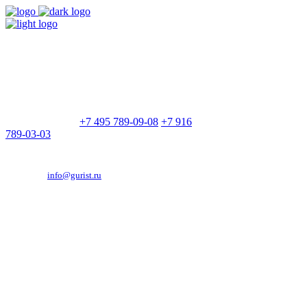
9:00 - 21:00
Без выходных
Позвоните нам
+7 495 789-09-08
+7 916
789-03-03
Эд. адрес:
info@gurist.ru
Vkontakte
Facebook