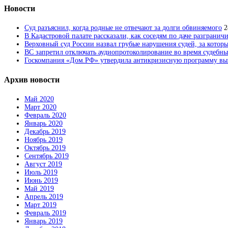
Новости
Суд разъяснил, когда родные не отвечают за долги обвиняемого
2
В Кадастровой палате рассказали, как соседям по даче разгранич
Верховный суд России назвал грубые нарушения судей, за которы
ВС запретил отключать аудиопротоколирование во время судебны
Госкомпания «Дом.РФ» утвердила антикризисную программу вык
Архив новости
Май 2020
Март 2020
Февраль 2020
Январь 2020
Декабрь 2019
Ноябрь 2019
Октябрь 2019
Сентябрь 2019
Август 2019
Июль 2019
Июнь 2019
Май 2019
Апрель 2019
Март 2019
Февраль 2019
Январь 2019