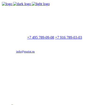
9:00 - 21:00
Без выходных
Позвоните нам
+7 495 789-09-08
+7 916 789-03-03
Эд. адрес:
info@gurist.ru
Vkontakte
Facebook