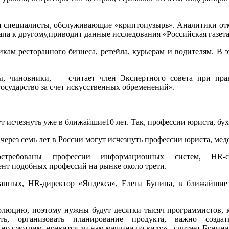
ся специалисты, обслуживающие «криптопузырь». Аналитики отм
апа к другому,приводит данные исследования «Российская газета
ам ресторанного бизнеса, ретейла, курьерам и водителям. В э
еры, чиновники, — считает член Экспертного совета при п
государство за счет искусственных обременений».
 исчезнуть уже в ближайшие10 лет. Так, профессии юриста, бухг
ерез семь лет в России могут исчезнуть профессии юриста, медс
ебованы профессии информационных систем, HR-специ
ент подобных профессий на рынке около трети.
данных, HR-директор «Яндекса», Елена Бунина, в ближайшие
люцию, поэтому нужны будут десятки тысяч программистов, к
ть, организовать планирование продукта, важно соз
, но смотрим, нравится ли нам машина по виду»,- считает Бунина