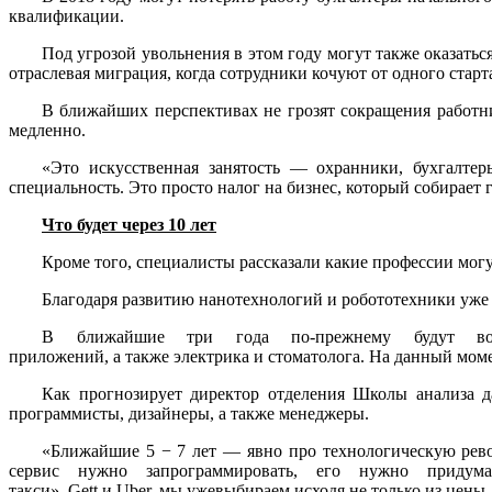
квалификации.
Под угрозой увольнения в этом году могут также оказать
отраслевая миграция, когда сотрудники кочуют от одного старт
В ближайших перспективах не грозят сокращения работник
медленно.
«Это искусственная занятость — охранники, бухгалт
специальность. Это просто налог на бизнес, который собирает 
Что будет через 10 лет
Кроме того, специалисты рассказали какие профессии могут
Благодаря развитию нанотехнологий и робототехники уже ч
В ближайшие три года по-прежнему будут востр
приложений, а также электрика и стоматолога. На данный мом
Как прогнозирует директор отделения Школы анализа 
программисты, дизайнеры, а также менеджеры.
«Ближайшие 5 − 7 лет — явно про технологическую рево
сервис нужно запрограммировать, его нужно придума
такси», Gett и Uber, мы ужевыбираем,исходя не только из цены