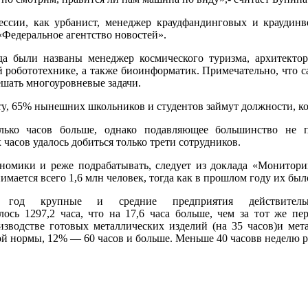
ессии, как урбанист, менеджер краудфандинговых и краудинв
Федеральное агентство новостей».
а были названы менеджер космического туризма, архитектор 
й робототехнике, а также биоинформатик. Примечательно, что 
ешать многоуровневые задачи.
tory, 65% нынешних школьников и студентов займут должности, к
олько часов больше, однако подавляющее большинство не 
часов удалось добиться только трети сотрудников.
кономики и реже подрабатывать, следует из доклада «Монитор
ается всего 1,6 млн человек, тогда как в прошлом году их было
д крупные и средние предприятия действительно
ось 1297,2 часа, что на 17,6 часа больше, чем за тот же пе
роизводстве готовых металлических изделий (на 35 часов)и ме
вой нормы, 12% — 60 часов и больше. Меньше 40 часовв неделю р