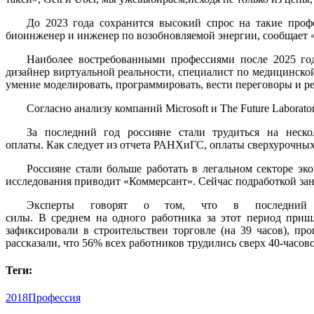
До 2023 года сохранится высокий спрос на такие проф
биоинженер и инженер по возобновляемой энергии, сообщает «
Наиболее востребованными профессиями после 2025 год
дизайнер виртуальной реальности, специалист по медицинско
умение моделировать, программировать, вести переговоры и р
Согласно анализу компаний Microsoft и The Future Labora
За последний год россияне стали трудиться на неск
оплаты. Как следует из отчета РАНХиГС, оплаты сверхурочных 
Россияне стали больше работать в легальном секторе э
исследования приводит «Коммерсант». Сейчас подработкой заним
Эксперты говорят о том, что в последний го
силы. В среднем на одного работника за этот период пришл
зафиксировали в строительствеи торговле (на 39 часов), п
рассказали, что 56% всех работников трудились сверх 40-часо
Теги:
2018
Профессия