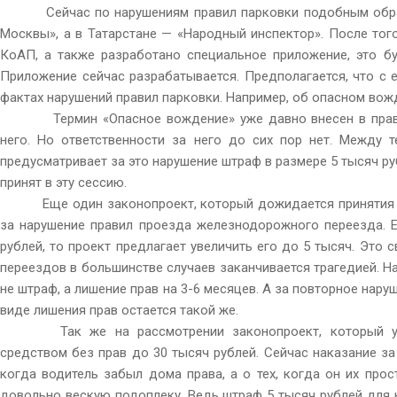
Сейчас по нарушениям правил парковки подобным обра
Москвы», а в Татарстане — «Народный инспектор». После тог
КоАП, а также разработано специальное приложение, это буд
Приложение сейчас разрабатывается. Предполагается, что с
фактах нарушений правил парковки. Например, об опасном вож
Термин «Опасное вождение» уже давно внесен в прави
него. Но ответственности за него до сих пор нет. Между 
предусматривает за это нарушение штраф в размере 5 тысяч ру
принят в эту сессию.
Еще один законопроект, который дожидается принятия д
за нарушение правил проезда железнодорожного переезда. Е
рублей, то проект предлагает увеличить его до 5 тысяч. Это 
переездов в большинстве случаев заканчивается трагедией. На
не штраф, а лишение прав на 3-6 месяцев. А за повторное нару
виде лишения прав остается такой же.
Так же на рассмотрении законопроект, который уве
средством без прав до 30 тысяч рублей. Сейчас наказание за э
когда водитель забыл дома права, а о тех, когда он их прос
довольно вескую подоплеку. Ведь штраф 5 тысяч рублей для