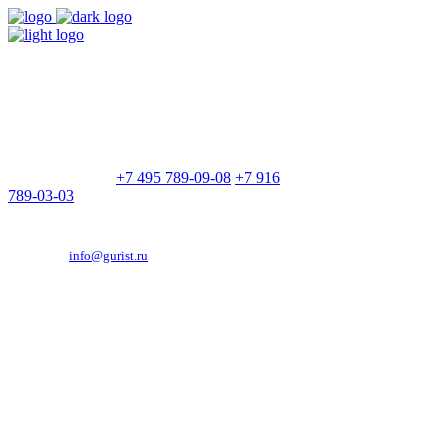
9:00 - 21:00
Без выходных
Позвоните нам
+7 495 789-09-08
+7 916
789-03-03
Эд. адрес:
info@gurist.ru
Vkontakte
Facebook