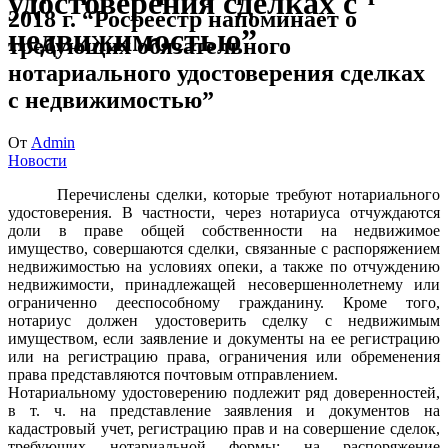
удостоверения сделках с
2018 г. “Росреестр напоминает о
недвижимостью”
требующих обязательного
нотариального удостоверения сделках
с недвижимостью”
От
Admin
Новости
Перечислены сделки, которые требуют нотариального
удостоверения. В частности, через нотариуса отчуждаются
доли в праве общей собственности на недвижимое
имущество, совершаются сделки, связанные с распоряжением
недвижимостью на условиях опеки, а также по отчуждению
недвижимости, принадлежащей несовершеннолетнему или
ограниченно дееспособному гражданину. Кроме того,
нотариус должен удостоверить сделку с недвижимым
имуществом, если заявление и документы на ее регистрацию
или на регистрацию права, ограничения или обременения
права представляются почтовым отправлением.
Нотариальному удостоверению подлежит ряд доверенностей,
в т. ч. на представление заявления и документов на
кадастровый учет, регистрацию прав и на совершение сделок,
требующих нотариальной формы; на распоряжение