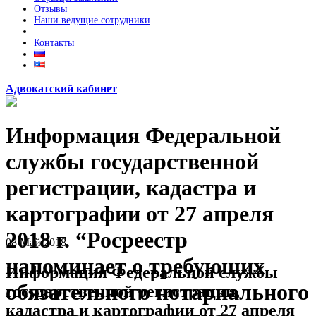
Отзывы
Наши ведущие сотрудники
Контакты
Адвокатский кабинет
Информация Федеральной
службы государственной
регистрации, кадастра и
картографии от 27 апреля
2018 г. “Росреестр
08
Май
2018
напоминает о требующих
Информация Федеральной службы
обязательного нотариального
государственной регистрации,
кадастра и картографии от 27 апреля