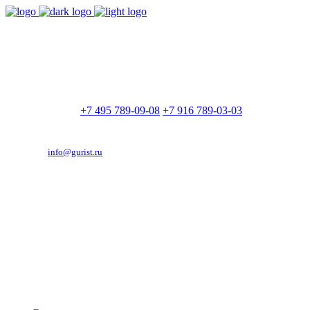
9:00 - 21:00
Без выходных
Позвоните нам
+7 495 789-09-08
+7 916 789-03-03
Эд. адрес:
info@gurist.ru
Vkontakte
Facebook