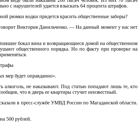
ном виде были наказаны 200 тысяч человек. Из них 70 тысяч
ьно с нарушителей удается взыскать 64 процента штрафов.
тной рюмки водки придется красить общественные заборы?
оворит Виктория Данильченко. — На данный момент у нас нет
 выпившие бокал вина и возвращающиеся домой на общественном
арушают общественного порядка. Но по факту при проверке на
применяться.
штрафы
ых мер будет оправданно».
ть алкоголь, не наказывают. Под статью попадают лишь те, кто
ообщив, что в дверь ее квартиры стучит неизвестный.
сказали в пресс-службе УМВД России по Магаданской области.
на 500 рублей.