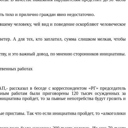
ь тихо и прилично граждан явно недостаточно.
шему человеку, чей вид и поведение оскорбляют человеческое
тер. А для тех, кто заплатил, сумма слишком мелкая, чтобы
тву, и это важный довод, по мнению сторонников инициативы.
ственных работах
,- рассказал в беседе с корреспондентом «РГ» председатель
льным работам были приговорены 120 тысяч осужденных за
ициатива пройдет, то за пьяные непотребства будут грозить и
 приставы. Так что если инициатива пройдет, то «алкоголики