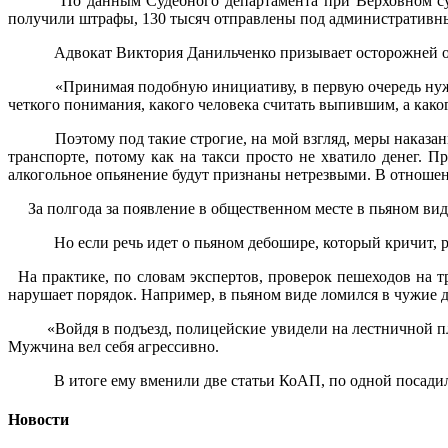
По данным Судебного департамента при Верховном суде,
получили штрафы, 130 тысяч отправлены под административный
Адвокат Виктория Данильченко призывает осторожней отн
«Принимая подобную инициативу, в первую очередь нужно
четкого понимания, какого человека считать выпившим, а как
Поэтому под такие строгие, на мой взгляд, меры наказан
транспорте, потому как на такси просто не хватило денег. 
алкогольное опьянение будут признаны нетрезвыми. В отношен
За полгода за появление в общественном месте в пьяном виде
Но если речь идет о пьяном дебошире, который кричит, р
На практике, по словам экспертов, проверок пешеходов на тре
нарушает порядок. Например, в пьяном виде ломился в чужие 
«Войдя в подъезд, полицейские увидели на лестничной п
Мужчина вел себя агрессивно.
В итоге ему вменили две статьи КоАП, по одной посадили 
Новости