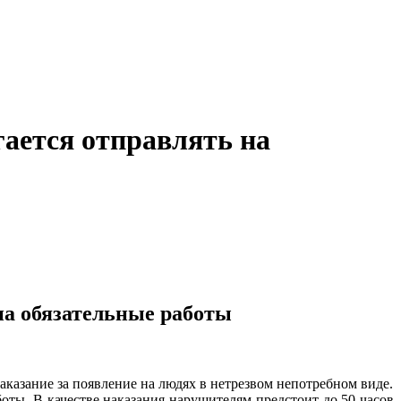
гается отправлять на
на обязательные работы
аказание за появление на людях в нетрезвом непотребном виде.
оты. В качестве наказания нарушителям предстоит до 50 часов