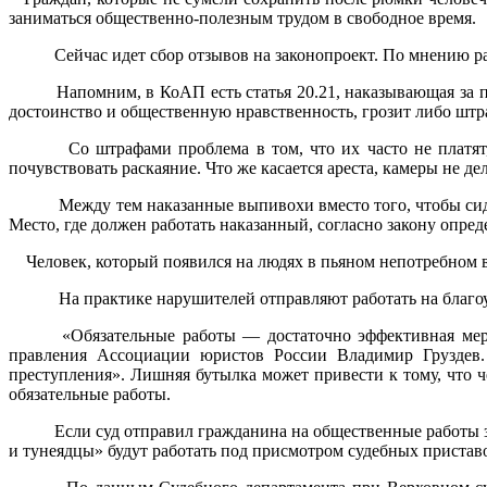
заниматься общественно-полезным трудом в свободное время.
Сейчас идет сбор отзывов на законопроект. По мнению ра
Напомним, в КоАП есть статья 20.21, наказывающая за п
достоинство и общественную нравственность, грозит либо штраф
Со штрафами проблема в том, что их часто не платят, т
почувствовать раскаяние. Что же касается ареста, камеры не д
Между тем наказанные выпивохи вместо того, чтобы сиде
Место, где должен работать наказанный, согласно закону опред
Человек, который появился на людях в пьяном непотребном ви
На практике нарушителей отправляют работать на благоуст
«Обязательные работы — достаточно эффективная мера н
правления Ассоциации юристов России Владимир Груздев.
преступления». Лишняя бутылка может привести к тому, что ч
обязательные работы.
Если суд отправил гражданина на общественные работы за
и тунеядцы» будут работать под присмотром судебных приставо