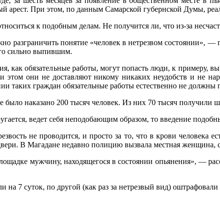
 за шесть месяцев за появление в общественном месте в пья
 арест. При этом, по данным Самарской губернской Думы, реал
оситься к подобным делам. Не получится ли, что из-за несчас
 разграничить понятие «человек в нетрезвом состоянии», — г
ого сильно выпившим.
ия, как обязательные работы, могут попасть люди, к примеру,
При этом они не доставляют никому никаких неудобств и не н
ии таких граждан обязательные работы естественно не должны 
 было наказано 200 тысяч человек. Из них 70 тысяч получили 
угается, ведет себя неподобающим образом, то введение подобн
звость не проводится, и просто за то, что в крови человека ес
двери. В Магадане недавно полицию вызвала местная женщина, с
лощадке мужчину, находящегося в состоянии опьянения», — рас
на 7 суток, по другой (как раз за нетрезвый вид) оштрафовали 