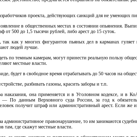
зработчиков проекта, действующих санкций для не умеющих пит
оявление в общественных местах в состоянии опьянения. Выпив
 от 500 до 1,5 тысячи рублей, либо арест до 15 суток.
ак как у многих фигурантов пьяных дел в карманах гуляет ве
елают людей лучше.
ть по темным камерам, могут принести реальную пользу общес
еляют местные власти.
де, будет в свободное время отрабатывать до 50 часов на обще
ройстве, разбивать газоны, красить заборы и т.п.
аказания, она применяется и в Уголовном кодексе, и в КоАП
 — По данным Верховного суда России, за год к обязате
еловек получит штраф или административный арест. Если же ин
 административное правонарушение, то им занимаются судебные
в там, где скажут местные власти.