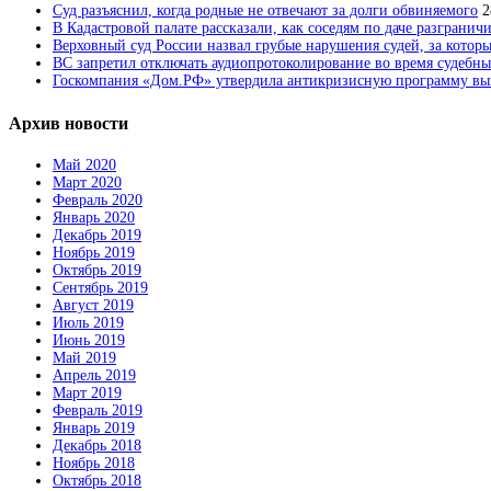
Суд разъяснил, когда родные не отвечают за долги обвиняемого
2
В Кадастровой палате рассказали, как соседям по даче разгранич
Верховный суд России назвал грубые нарушения судей, за которы
ВС запретил отключать аудиопротоколирование во время судебны
Госкомпания «Дом.РФ» утвердила антикризисную программу вык
Архив новости
Май 2020
Март 2020
Февраль 2020
Январь 2020
Декабрь 2019
Ноябрь 2019
Октябрь 2019
Сентябрь 2019
Август 2019
Июль 2019
Июнь 2019
Май 2019
Апрель 2019
Март 2019
Февраль 2019
Январь 2019
Декабрь 2018
Ноябрь 2018
Октябрь 2018