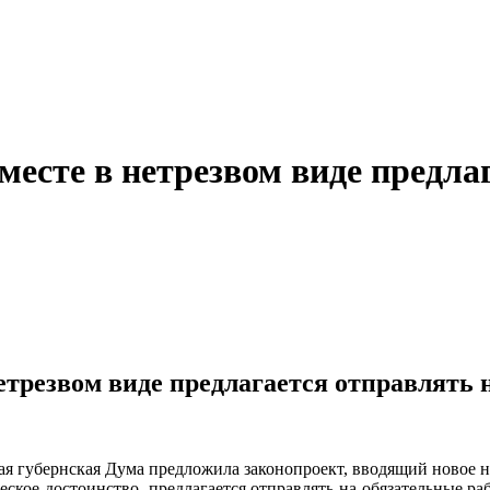
месте в нетрезвом виде предла
етрезвом виде предлагается отправлять 
ая губернская Дума предложила законопроект, вводящий новое н
кое достоинство, предлагается отправлять на обязательные раб