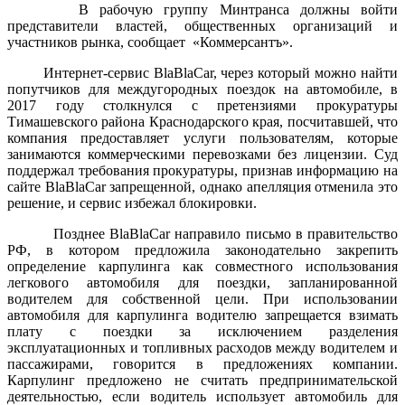
В рабочую группу Минтранса должны войти
представители властей, общественных организаций и
участников рынка, сообщает «Коммерсантъ».
Интернет-сервис BlaBlaCar, через который можно найти
попутчиков для междугородных поездок на автомобиле, в
2017 году столкнулся с претензиями прокуратуры
Тимашевского района Краснодарского края, посчитавшей, что
компания предоставляет услуги пользователям, которые
занимаются коммерческими перевозками без лицензии. Суд
поддержал требования прокуратуры, признав информацию на
сайте BlaBlaCar запрещенной, однако апелляция отменила это
решение, и сервис избежал блокировки.
Позднее BlaBlaCar направило письмо в правительство
РФ, в котором предложила законодательно закрепить
определение карпулинга как совместного использования
легкового автомобиля для поездки, запланированной
водителем для собственной цели. При использовании
автомобиля для карпулинга водителю запрещается взимать
плату с поездки за исключением разделения
эксплуатационных и топливных расходов между водителем и
пассажирами, говорится в предложениях компании.
Карпулинг предложено не считать предпринимательской
деятельностью, если водитель использует автомобиль для