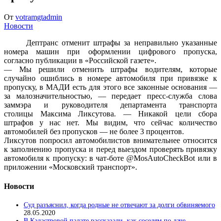
От
votramgtadmin
Новости
Дептранс отменит штрафы за неправильно указанные
номера машин при оформлении цифрового пропуска,
согласно публикации в «Российской газете».
— Мы решили отменить штрафы водителям, которые
случайно ошиблись в номере автомобиля при привязке к
пропуску, в МАДИ есть для этого все законные основания —
за малозначительностью, — передает пресс-служба слова
заммэра и руководителя департамента транспорта
столицы Максима Ликсутова. — Никакой цели сбора
штрафов у нас нет. Мы видим, что сейчас количество
автомобилей без пропусков — не более 3 процентов.
Ликсутов попросил автомобилистов внимательнее относится
к заполнению пропуска и перед выездом проверять привязку
автомобиля к пропуску: в чат-боте @MosAutoCheckBot или в
приложении «Московский транспорт».
Новости
Суд разъяснил, когда родные не отвечают за долги обвиняемого
28.05.2020
В Кадастровой палате рассказали, как соседям по даче