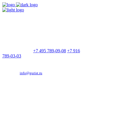
9:00 - 21:00
Без выходных
Позвоните нам
+7 495 789-09-08
+7 916
789-03-03
Эд. адрес:
info@gurist.ru
Vkontakte
Facebook