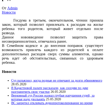
От
Admin
Новости
Госдума в третьем, окончательном, чтении приняла
закон, который позволит привлекать к расходам на жилье
ребенка того родителя, который живет отдельно после
развода.
Данное нововведение позволит защитить права
несовершеннолетних, отмечалось ранее.
В Семейном кодексе и до внесения поправок существует
возможность привлечь каждого из родителей к оплате
дополнительных расходов сверх суммы алиментов, однако
речь идет об обстоятельствах, связанных со здоровьем
ребенка.
Новости
Суд разъяснил, когда родные не отвечают за долги обвиняемого
28.05.2020
В Кадастровой палате рассказали, как соседям по даче
разграничить свои участки
26.05.2020
Верховный суд России назвал грубые нарушения судей, за
которые надо увольнять
25.05.2020
ВС запретил отключать аудиопротоколирование во время