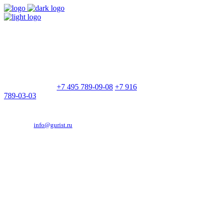
9:00 - 21:00
Без выходных
Позвоните нам
+7 495 789-09-08
+7 916
789-03-03
Эд. адрес:
info@gurist.ru
Vkontakte
Facebook