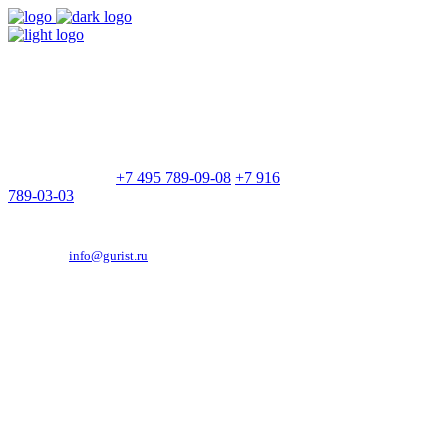
9:00 - 21:00
Без выходных
Позвоните нам
+7 495 789-09-08
+7 916
789-03-03
Эд. адрес:
info@gurist.ru
Vkontakte
Facebook