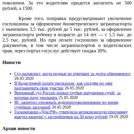
поколения. За это водителям придется заплатить не 500
рублей, а 1500.
Кроме того, поправки предусматривают увеличение
госпошлины за оформление биометрического загранпаспорта
с нынешних 3,5 тыс. рублей до 5 тыс. рублей, за оформление
загранпаспорта ребенку в возрасте до 14 лет — с 1,5 тыс. до
2,5 тыс. рублей. Но при оплате госпошлин за оформление
документов, в том числе загранпаспортов и водительских
прав, через портал госуслуг действует скидка 30%.
Новости
Суд разъяснил, когда родные не отвечают за долги обвиняемого
28.05.2020
В Кадастровой палате рассказали, как соседям по даче
разграничить свои участки
26.05.2020
Верховный суд России назвал грубые нарушения судей, за
которые надо увольнять
25.05.2020
ВС запретил отключать аудиопротоколирование во время
судебных заседаний
20.05.2020
Госкомпания «Дом.РФ» утвердила антикризисную программу
выкупа квартир у застройщиков на 50 млрд рублей
19.05.2020
Архив новости