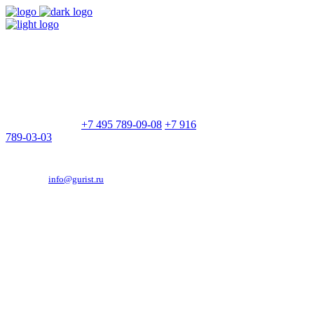
9:00 - 21:00
Без выходных
Позвоните нам
+7 495 789-09-08
+7 916
789-03-03
Эд. адрес:
info@gurist.ru
Vkontakte
Facebook