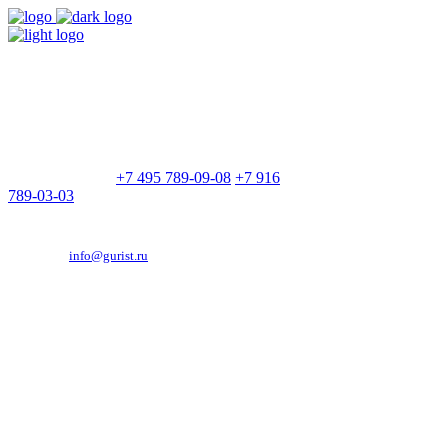
9:00 - 21:00
Без выходных
Позвоните нам
+7 495 789-09-08
+7 916
789-03-03
Эд. адрес:
info@gurist.ru
Vkontakte
Facebook