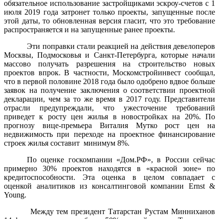
обязательное использование застройщиками эскроу-счетов с 1
июля 2019 года затронет только проекты, запущенные после
этой даты, то обновленная версия гласит, что это требование
распространяется и на запущенные ранее проекты.
Эти поправки стали реакцией на действия девелоперов
Москвы, Подмосковья и Санкт-Петербурга, которые начали
массово получать разрешения на строительство новых
проектов впрок. В частности, Москомстройинвест сообщал,
что в первой половине 2018 года было одобрено вдвое больше
заявок на получение заключения о соответствии проектной
декларации, чем за то же время в 2017 году. Представители
отрасли предупреждали, что ужесточение требований
приведет к росту цен жилья в новостройках на 20%. По
прогнозу вице-премьера Виталия Мутко рост цен на
недвижимость при переходе на проектное финансирование
строек жилья составит минимум 8%.
По оценке госкомпании «Дом.РФ», в России сейчас
примерно 30% проектов находятся в «красной зоне» по
кредитоспособности. Эта оценка в целом совпадает с
оценкой аналитиков из консалтинговой компании Ernst &
Young.
Между тем президент Татарстан Рустам Минниханов