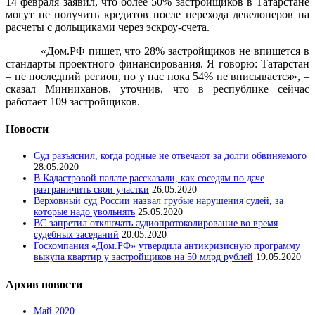
14 февраля заявил, что более 50% застройщиков в Татарстане
могут не получить кредитов после перехода девелоперов на
расчеты с дольщиками через эскроу-счета.
«Дом.РФ пишет, что 28% застройщиков не впишется в
стандарты проектного финансирования. Я говорю: Татарстан
– не последний регион, но у нас пока 54% не вписывается», –
сказал Минниханов, уточнив, что в республике сейчас
работает 109 застройщиков.
Новости
Суд разъяснил, когда родные не отвечают за долги обвиняемого
28.05.2020
В Кадастровой палате рассказали, как соседям по даче
разграничить свои участки
26.05.2020
Верховный суд России назвал грубые нарушения судей, за
которые надо увольнять
25.05.2020
ВС запретил отключать аудиопротоколирование во время
судебных заседаний
20.05.2020
Госкомпания «Дом.РФ» утвердила антикризисную программу
выкупа квартир у застройщиков на 50 млрд рублей
19.05.2020
Архив новости
Май 2020