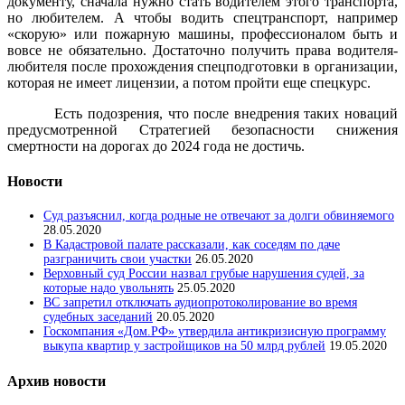
документу, сначала нужно стать водителем этого транспорта,
но любителем. А чтобы водить спецтранспорт, например
«скорую» или пожарную машины, профессионалом быть и
вовсе не обязательно. Достаточно получить права водителя-
любителя после прохождения спецподготовки в организации,
которая не имеет лицензии, а потом пройти еще спецкурс.
Есть подозрения, что после внедрения таких новаций
предусмотренной Стратегией безопасности снижения
смертности на дорогах до 2024 года не достичь.
Новости
Суд разъяснил, когда родные не отвечают за долги обвиняемого
28.05.2020
В Кадастровой палате рассказали, как соседям по даче
разграничить свои участки
26.05.2020
Верховный суд России назвал грубые нарушения судей, за
которые надо увольнять
25.05.2020
ВС запретил отключать аудиопротоколирование во время
судебных заседаний
20.05.2020
Госкомпания «Дом.РФ» утвердила антикризисную программу
выкупа квартир у застройщиков на 50 млрд рублей
19.05.2020
Архив новости