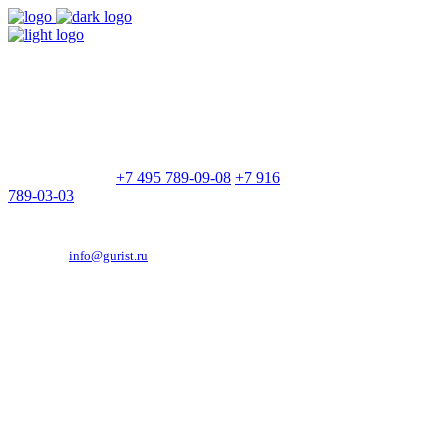
9:00 - 21:00
Без выходных
Позвоните нам
+7 495 789-09-08
+7 916
789-03-03
Эд. адрес:
info@gurist.ru
Vkontakte
Facebook