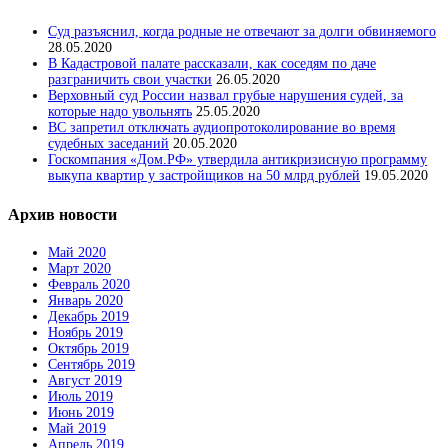
Суд разъяснил, когда родные не отвечают за долги обвиняемого
28.05.2020
В Кадастровой палате рассказали, как соседям по даче
разграничить свои участки
26.05.2020
Верховный суд России назвал грубые нарушения судей, за
которые надо увольнять
25.05.2020
ВС запретил отключать аудиопротоколирование во время
судебных заседаний
20.05.2020
Госкомпания «Дом.РФ» утвердила антикризисную программу
выкупа квартир у застройщиков на 50 млрд рублей
19.05.2020
Архив новости
Май 2020
Март 2020
Февраль 2020
Январь 2020
Декабрь 2019
Ноябрь 2019
Октябрь 2019
Сентябрь 2019
Август 2019
Июль 2019
Июнь 2019
Май 2019
Апрель 2019