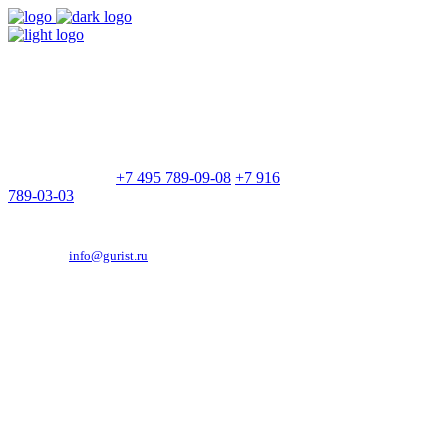
9:00 - 21:00
Без выходных
Позвоните нам
+7 495 789-09-08
+7 916
789-03-03
Эд. адрес:
info@gurist.ru
Vkontakte
Facebook