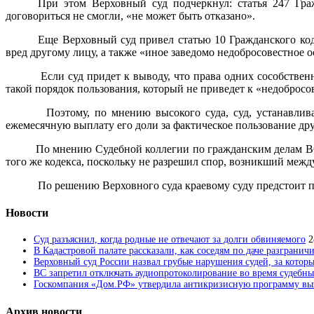
При этом Верховный суд подчеркнул: статья 247 Гражд
договориться не смогли, «не может быть отказано».
Еще Верховный суд привел статью 10 Гражданского кодек
вред другому лицу, а также «иное заведомо недобросовестное
Если суд придет к выводу, что права одних сособственн
такой порядок пользования, который не приведет к «недоброс
Поэтому, по мнению высокого суда, суд, устанавливая 
ежемесячную выплату его доли за фактическое пользование дру
По мнению Судебной коллегии по гражданским делам ВС, к
того же кодекса, поскольку не разрешил спор, возникший межд
По решению Верховного суда краевому суду предстоит пе
Новости
Суд разъяснил, когда родные не отвечают за долги обвиняемого
2
В Кадастровой палате рассказали, как соседям по даче разгранич
Верховный суд России назвал грубые нарушения судей, за которы
ВС запретил отключать аудиопротоколирование во время судебны
Госкомпания «Дом.РФ» утвердила антикризисную программу вык
Архив новости