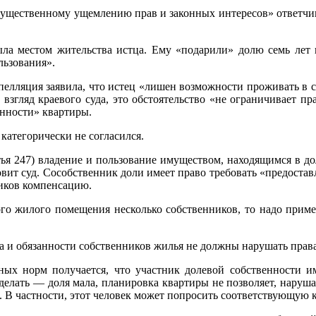
ущественному ущемлению прав и законных интересов» ответчиц
 местом жительства истца. Ему «подарили» долю семь лет на
льзования».
лляция заявила, что истец «лишен возможности проживать в сп
на взгляд краевого суда, это обстоятельство «не ограничивает
нности» квартиры.
категорически не согласился.
ья 247) владение и пользование имуществом, находящимся в до
новит суд. Сособственник доли имеет право требовать «предостав
ников компенсацию.
 жилого помещения несколько собственников, то надо примени
ва и обязанности собственников жилья не должны нарушать права
х норм получается, что участник долевой собственности им
сделать — доля мала, планировка квартиры не позволяет, наруш
. В частности, этот человек может попросить соответствующую