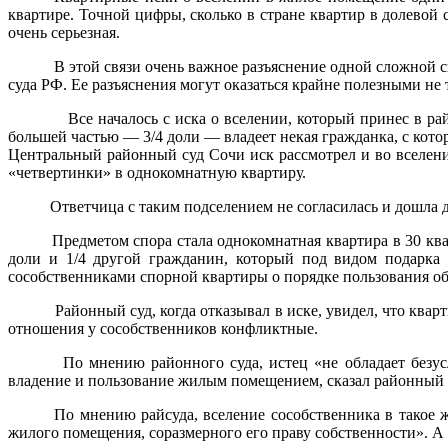
квартире. Точной цифры, сколько в стране квартир в долевой 
очень серьезная.
В этой связи очень важное разъяснение одной сложной си
суда РФ. Ее разъяснения могут оказаться крайне полезными не 
Все началось с иска о вселении, который принес в райо
большей частью — 3/4 доли — владеет некая гражданка, с котор
Центральный районный суд Сочи иск рассмотрел и во вселени
«четвертинки» в однокомнатную квартиру.
Ответчица с таким подселением не согласилась и дошла до
Предметом спора стала однокомнатная квартира в 30 ква
доли и 1/4 другой гражданин, который под видом подарка 
сособственниками спорной квартиры о порядке пользования о
Районный суд, когда отказывал в иске, увидел, что квар
отношения у сособственников конфликтные.
По мнению районного суда, истец «не обладает безусло
владение и пользование жилым помещением, сказал районный су
По мнению райсуда, вселение сособственника в такое ж
жилого помещения, соразмерного его праву собственности». А