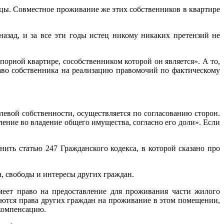
ы. Совместное проживание же этих собственников в квартире
зад, и за все эти годы истец никому никаких претензий не
орной квартире, сособственником которой он является». А то,
 право собственника на реализацию правомочий по фактическому
левой собственности, осуществляется по согласованию сторон.
ление во владение общего имущества, согласно его доли». Если
ть статью 247 Гражданского кодекса, в которой сказано про
, свободы и интересы других граждан.
еет право на предоставление для проживания части жилого
аются права других граждан на проживание в этом помещении,
 компенсацию.