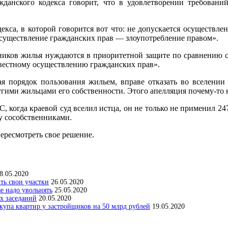
анского кодекса говорит, что в удовлетворении требований
са, в которой говорится вот что: не допускается осуществле
 осуществление гражданских прав — злоупотребление правом».
иков жилья нуждаются в приоритетной защите по сравнению с 
овестному осуществлению гражданских прав».
порядок пользования жильем, вправе отказать во вселении к
гими жильцами его собственности. Этого апелляция почему-то н
огда краевой суд вселил истца, он не только не применил 247
у сособственниками.
ресмотреть свое решение.
8.05.2020
ить свои участки
26.05.2020
е надо увольнять
25.05.2020
х заседаний
20.05.2020
упа квартир у застройщиков на 50 млрд рублей
19.05.2020