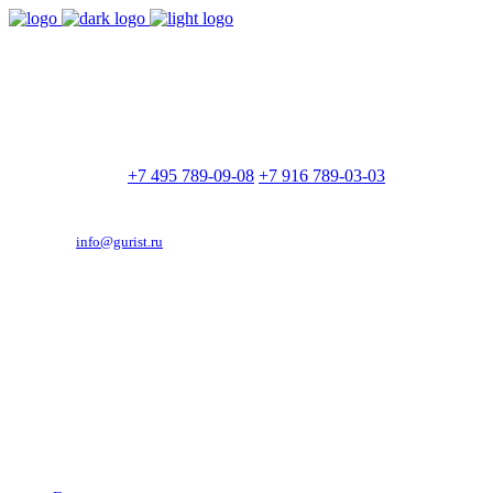
9:00 - 21:00
Без выходных
Позвоните нам
+7 495 789-09-08
+7 916 789-03-03
Эд. адрес:
info@gurist.ru
Vkontakte
Facebook