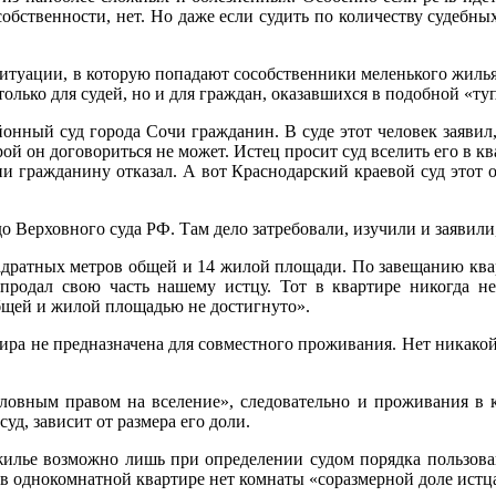
собственности, нет. Но даже если судить по количеству судебн
туации, в которую попадают сособственники меленького жилья,
только для судей, но и для граждан, оказавшихся в подобной «т
нный суд города Сочи гражданин. В суде этот человек заявил,
ой он договориться не может. Истец просит суд вселить его в кв
и гражданину отказал. А вот Краснодарский краевой суд этот 
 Верховного суда РФ. Там дело затребовали, изучили и заявили,
дратных метров общей и 14 жилой площади. По завещанию квар
продал свою часть нашему истцу. Тот в квартире никогда не
бщей и жилой площадью не достигнуто».
тира не предназначена для совместного проживания. Нет никако
вным правом на вселение», следовательно и проживания в кр
д, зависит от размера его доли.
илье возможно лишь при определении судом порядка пользова
 в однокомнатной квартире нет комнаты «соразмерной доле истц