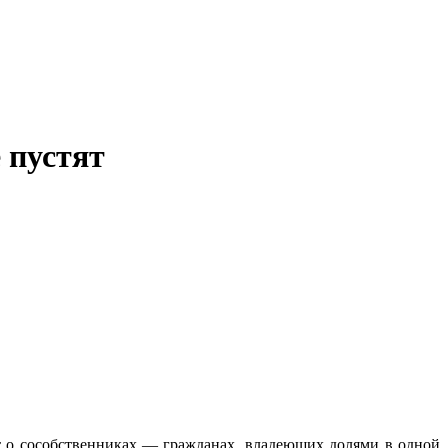
 пустят
 о сособственниках — гражданах, владеющих долями в одной