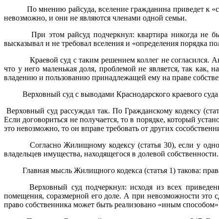
По мнению райсуда, вселение гражданина приведет к «с
невозможно, и они не являются членами одной семьи.
При этом райсуд подчеркнул: квартира никогда не была
высказывал и не требовал вселения и «определения порядка по
Краевой суд с таким решением коллег не согласился. Апе
что у него маленькая доля, проблемой не является, так как, 
владению и пользованию принадлежащей ему на праве собстве
Верховный суд с выводами Краснодарского краевого суда 
Верховный суд рассуждал так. По Гражданскому кодексу (стат
Если договориться не получается, то в порядке, который уста
это невозможно, то он вправе требовать от других сособствен
Согласно Жилищному кодексу (статья 30), если у одного
владельцев имущества, находящегося в долевой собственности.
Главная мысль Жилищного кодекса (статья 1) такова: пра
Верховный суд подчеркнул: исходя из всех приведенны
помещения, соразмерной его доле. А при невозможности это 
право собственника может быть реализовано «иным способом»