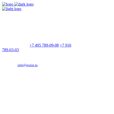
9:00 - 21:00
Без выходных
Позвоните нам
+7 495 789-09-08
+7 916
789-03-03
Эд. адрес:
info@gurist.ru
Vkontakte
Facebook