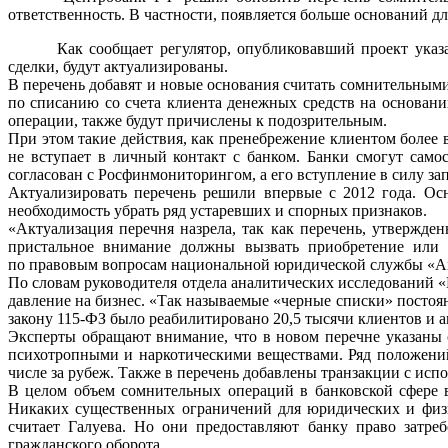
ответственность. В частности, появляется больше оснований д
Как сообщает регулятор, опубликовавший проект указа
сделки, будут актуализированы.
В перечень добавят и новые основания считать сомнительным
по списанию со счета клиента денежных средств на основани
операции, также будут причислены к подозрительным.
При этом такие действия, как пренебрежение клиентом более 
не вступает в личный контакт с банком. Банки смогут само
согласован с Росфинмониторингом, а его вступление в силу зап
Актуализировать перечень решили впервые с 2012 года. Ос
необходимость убрать ряд устаревших и спорных признаков.
«Актуализация перечня назрела, так как перечень, утвержде
пристальное внимание должны вызвать приобретение или п
по правовым вопросам национальной юридической службы «А
По словам руководителя отдела аналитических исследований 
давление на бизнес. «Так называемые «черные списки» постоя
закону 115-ФЗ было реабилитировано 20,5 тысячи клиентов и 
Эксперты обращают внимание, что в новом перечне указаны 
психотропными и наркотическими веществами. Ряд положени
числе за рубеж. Также в перечень добавлены транзакции с ис
В целом объем сомнительных операций в банковской сфере в
Никаких существенных ограничений для юридических и физи
считает Галуева. Но они предоставляют банку право затре
гражданского оборота.