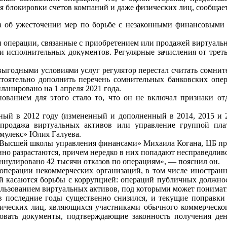
ля блокировки счетов компаний и даже физических лиц, сообщае
 об ужесточении мер по борьбе с незаконными финансовыми 
и операции, связанные с приобретением или продажей виртуальн
и исполнительных документов. Регулярные зачисления от треть
выгодными условиями услуг регулятор перестал считать сомните
стоятельно дополнить перечень сомнительных банковских опе
ланировано на 1 апреля 2021 года.
нованием для этого стало то, что он не включал признаки от
нный в 2012 году (измененный и дополненный в 2014, 2015 и 
родажа виртуальных активов или управление группой плат
мулекс» Юлия Галуева.
«Высшей школы управления финансами» Михаила Когана, ЦБ при
нно разрастаются, причем нередко в них попадают несправедливо
аннулировано 42 тысячи отказов по операциям», — пояснил он.
операции некоммерческих организаций, в том числе иностран
й касаются борьбы с коррупцией: операций публичных должнос
пользованием виртуальных активов, под которыми может понимат
 последние годы существенно снизился, и текущие поправки 
ческих лиц, являющихся участниками обычного коммерческого
бовать документы, подтверждающие законность получения ден