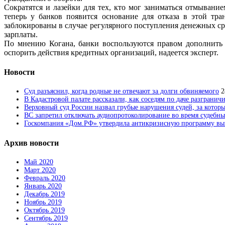
Сократятся и лазейки для тех, кто мог заниматься отмыван
теперь у банков появится основание для отказа в этой тр
заблокированы в случае регулярного поступления денежных с
зарплаты.
По мнению Когана, банки воспользуются правом дополнить п
оспорить действия кредитных организаций, надеется эксперт.
Новости
Суд разъяснил, когда родные не отвечают за долги обвиняемого
2
В Кадастровой палате рассказали, как соседям по даче разгранич
Верховный суд России назвал грубые нарушения судей, за которы
ВС запретил отключать аудиопротоколирование во время судебны
Госкомпания «Дом.РФ» утвердила антикризисную программу вык
Архив новости
Май 2020
Март 2020
Февраль 2020
Январь 2020
Декабрь 2019
Ноябрь 2019
Октябрь 2019
Сентябрь 2019