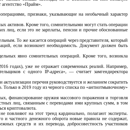
т агентство «Прайм».
операциями, признаки, указывающие на необычный характер
ых активов. Кроме того, сомнительными могут стать операции
их лиц, если это не зарплаты, пенсии и прочие обоснованные
льным. То же касается операций через представителя, который
раций, если возникнет необходимость. Документ должен быть
дельных явно сомнительных операций. Кроме того, возникла
2016 годах), уже не отражает современных реалий. Например,
ельщиков с одного IP-адреса», — считает замгендиректора
 актуализации перечня руководствуется и желанием сократить
. Только в 2019 году из черного списка по «антиотмывочному»
ных, финансирование оружия массового поражения и торговля
тных лиц, связанным с переводами ими крупных сумм, в том
ься криптовалюта.
не повлияют на этот тренд кардинально, полагают эксперты.
 и частного денежного оборота новые правила не содержат,
ежных средств и их перевода, добросовестность участников