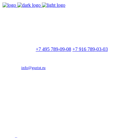
9:00 - 21:00
Без выходных
Позвоните нам
+7 495 789-09-08
+7 916 789-03-03
Эд. адрес:
info@gurist.ru
Vkontakte
Facebook