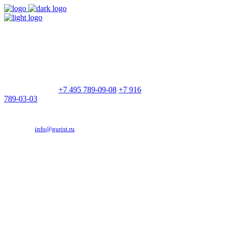
9:00 - 21:00
Без выходных
Позвоните нам
+7 495 789-09-08
+7 916
789-03-03
Эд. адрес:
info@gurist.ru
Vkontakte
Facebook