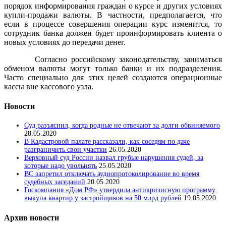
порядок информирования граждан о курсе и других условиях
купли-продажи валюты. В частности, предполагается, что
если в процессе совершения операции курс изменится, то
сотрудник банка должен будет проинформировать клиента о
новых условиях до передачи денег.
Согласно российскому законодательству, заниматься
обменом валюты могут только банки и их подразделения.
Часто специально для этих целей создаются операционные
кассы вне кассового узла.
Новости
Суд разъяснил, когда родные не отвечают за долги обвиняемого
28.05.2020
В Кадастровой палате рассказали, как соседям по даче
разграничить свои участки
26.05.2020
Верховный суд России назвал грубые нарушения судей, за
которые надо увольнять
25.05.2020
ВС запретил отключать аудиопротоколирование во время
судебных заседаний
20.05.2020
Госкомпания «Дом.РФ» утвердила антикризисную программу
выкупа квартир у застройщиков на 50 млрд рублей
19.05.2020
Архив новости