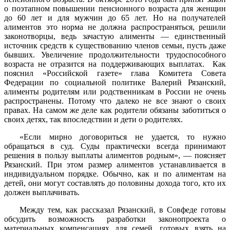
о поэтапном повышении пенсионного возраста для женщин
до 60 лет и для мужчин до 65 лет. Но на получателей
алиментов это норма не должна распространяться, решили
законотворцы, ведь зачастую алименты — единственный
источник средств к существованию членов семьи, пусть даже
бывших. Увеличение продолжительности трудоспособного
возраста не отразится на поддерживающих выплатах. Как
пояснил «Российской газете» глава Комитета Совета
Федерации по социальной политике Валерий Рязанский,
алименты родителям или родственникам в России не очень
распространены. Потому что далеко не все знают о своих
правах. На самом же деле как родители обязаны заботиться о
своих детях, так впоследствии и дети о родителях.
«Если мирно договориться не удается, то нужно
обращаться в суд. Суды практически всегда принимают
решения в пользу выплаты алиментов родным», — поясняет
Рязанский. При этом размер алиментов устанавливается в
индивидуальном порядке. Обычно, как и по алиментам на
детей, они могут составлять до половины дохода того, кто их
должен выплачивать.
Между тем, как рассказал Рязанский, в Совфеде готовы
обсудить возможность разработки законопроекта о
материальных компенсациях для семей, готовых взять на