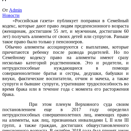
От
Admin
Новости
«Российская газета» публикует поправки в Семейный
кодекс, которые дают право людям предпенсионного возраста
(женщинам, достигшим 55 лет, и мужчинам, достигшим 60
лет) получать алименты от своих детей или супругов. Раньше
такое право было только у пенсионеров.
Обычно алименты ассоциируются с выплатами, которые
причитаются ребенку после развода родителей. Но по
Семейному кодексу право на алименты имеют сразу
несколько категорий родственников. Это и родители, и
нетрудоспособные нуждающиеся в помощи
совершеннолетние братья и сестры, дедушки, бабушки и
внуки, фактические воспитатели, отчим и мачеха, а также
супруги и бывшие супруги, утратившие трудоспособность во
время брака или в течение года с момента его расторжения
брака.
При этом пленум Верховного суда своим
постановлением еще в 2017 году определил
нетрудоспособных совершеннолетних лиц, имеющих право
на алименты, как лиц, признанных инвалидами I, II или III
групп, а также граждан, достигших общеустановленного
пенсионного возраста. В октябре 2018 года был принят закон