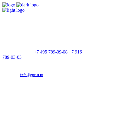
9:00 - 21:00
Без выходных
Позвоните нам
+7 495 789-09-08
+7 916
789-03-03
Эд. адрес:
info@gurist.ru
Vkontakte
Facebook