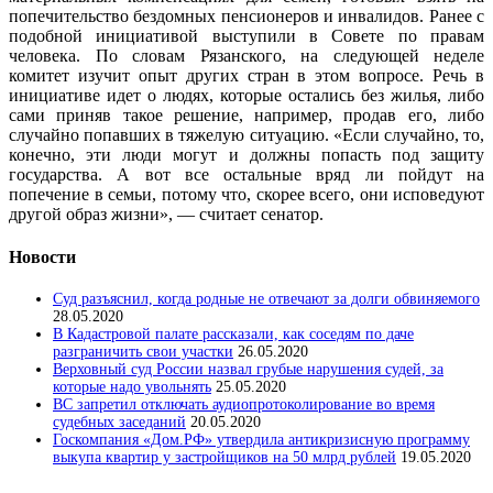
попечительство бездомных пенсионеров и инвалидов. Ранее с
подобной инициативой выступили в Совете по правам
человека. По словам Рязанского, на следующей неделе
комитет изучит опыт других стран в этом вопросе. Речь в
инициативе идет о людях, которые остались без жилья, либо
сами приняв такое решение, например, продав его, либо
случайно попавших в тяжелую ситуацию. «Если случайно, то,
конечно, эти люди могут и должны попасть под защиту
государства. А вот все остальные вряд ли пойдут на
попечение в семьи, потому что, скорее всего, они исповедуют
другой образ жизни», — считает сенатор.
Новости
Суд разъяснил, когда родные не отвечают за долги обвиняемого
28.05.2020
В Кадастровой палате рассказали, как соседям по даче
разграничить свои участки
26.05.2020
Верховный суд России назвал грубые нарушения судей, за
которые надо увольнять
25.05.2020
ВС запретил отключать аудиопротоколирование во время
судебных заседаний
20.05.2020
Госкомпания «Дом.РФ» утвердила антикризисную программу
выкупа квартир у застройщиков на 50 млрд рублей
19.05.2020