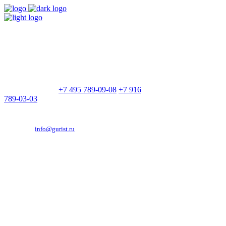
9:00 - 21:00
Без выходных
Позвоните нам
+7 495 789-09-08
+7 916
789-03-03
Эд. адрес:
info@gurist.ru
Vkontakte
Facebook