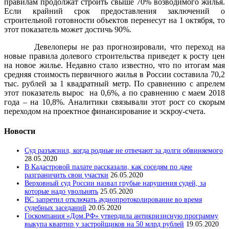
правилам продолжат строить свыше 70% возводимого жилья.
Если крайний срок предоставления заключений о
строительной готовности объектов перенесут на 1 октября, то
этот показатель может достичь 90%.
Девелоперы не раз прогнозировали, что переход на
новые правила долевого строительства приведет к росту цен
на новое жилье. Недавно стало известно, что по итогам мая
средняя стоимость первичного жилья в России составила 70,2
тыс. рублей за 1 квадратный метр. По сравнению с апрелем
этот показатель вырос на 0,6%, а по сравнению с маем 2018
года – на 10,8%. Аналитики связывали этот рост со скорым
переходом на проектное финансирование и эскроу-счета.
Новости
Суд разъяснил, когда родные не отвечают за долги обвиняемого
28.05.2020
В Кадастровой палате рассказали, как соседям по даче
разграничить свои участки
26.05.2020
Верховный суд России назвал грубые нарушения судей, за
которые надо увольнять
25.05.2020
ВС запретил отключать аудиопротоколирование во время
судебных заседаний
20.05.2020
Госкомпания «Дом.РФ» утвердила антикризисную программу
выкупа квартир у застройщиков на 50 млрд рублей
19.05.2020