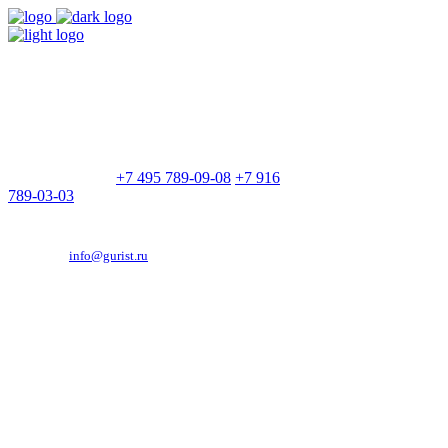
9:00 - 21:00
Без выходных
Позвоните нам
+7 495 789-09-08
+7 916
789-03-03
Эд. адрес:
info@gurist.ru
Vkontakte
Facebook