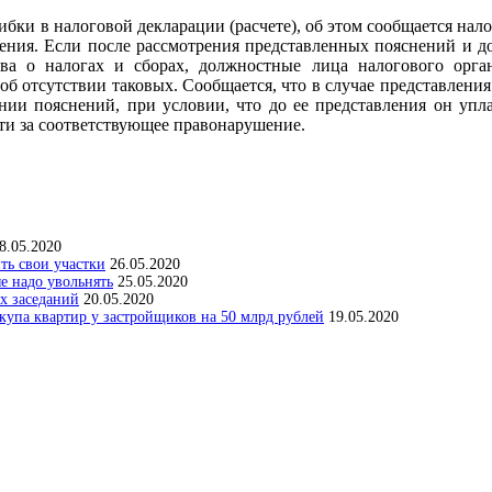
в налоговой декларации (расчете), об этом сообщается налог
ения. Если после рассмотрения представленных пояснений и д
ва о налогах и сборах, должностные лица налогового орган
б отсутствии таковых. Сообщается, что в случае представлени
лении пояснений, при условии, что до ее представления он уп
ти за соответствующее правонарушение.
8.05.2020
ить свои участки
26.05.2020
е надо увольнять
25.05.2020
х заседаний
20.05.2020
упа квартир у застройщиков на 50 млрд рублей
19.05.2020