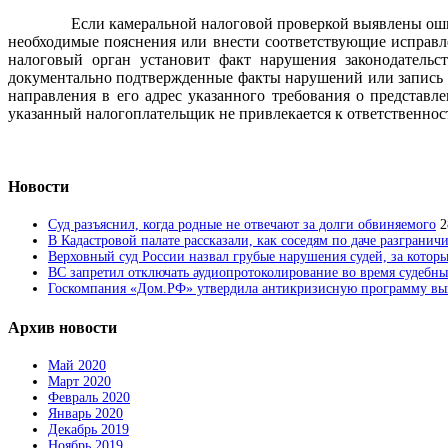
Если камеральной налоговой проверкой выявлены ошибки 
необходимые пояснения или внести соответствующие исправл
налоговый орган установит факт нарушения законодательст
документально подтвержденные факты нарушений или запись о
направления в его адрес указанного требования о представ
указанный налогоплательщик не привлекается к ответственнос
Новости
Суд разъяснил, когда родные не отвечают за долги обвиняемого
2
В Кадастровой палате рассказали, как соседям по даче разгранич
Верховный суд России назвал грубые нарушения судей, за которы
ВС запретил отключать аудиопротоколирование во время судебны
Госкомпания «Дом.РФ» утвердила антикризисную программу вык
Архив новости
Май 2020
Март 2020
Февраль 2020
Январь 2020
Декабрь 2019
Ноябрь 2019