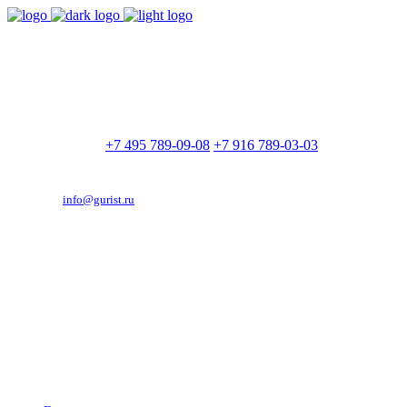
9:00 - 21:00
Без выходных
Позвоните нам
+7 495 789-09-08
+7 916 789-03-03
Эд. адрес:
info@gurist.ru
Vkontakte
Facebook