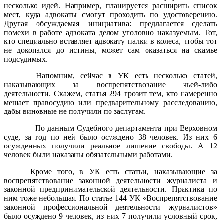
несколько идей. Например, планируется расширить список
мест, куда адвокаты смогут проходить по удостоверению.
Другая обсуждаемая инициатива: предлагается сделать
помехи в работе адвоката делом уголовно наказуемым. Тот,
кто специально вставляет адвокату палки в колеса, чтобы тот
не докопался до истины, может сам оказаться на скамье
подсудимых.
Напомним, сейчас в УК есть несколько статей,
наказывающих за воспрепятствование чьей-либо
деятельности. Скажем, статья 294 грозит тем, кто намеренно
мешает правосудию или предварительному расследованию,
дабы виновные не получили по заслугам.
По данным Судебного департамента при Верховном
суде, за год по ней было осуждено 38 человек. Из них 6
осужденных получили реальное лишение свободы. А 12
человек были наказаны обязательными работами.
Кроме того, в УК есть статьи, наказывающие за
воспрепятствование законной деятельности журналиста и
законной предпринимательской деятельности. Практика по
ним тоже небольшая. По статье 144 УК «Воспрепятствование
законной профессиональной деятельности журналистов»
было осуждено 9 человек, из них 7 получили условный срок,