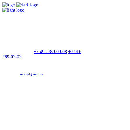
9:00 - 21:00
Без выходных
Позвоните нам
+7 495 789-09-08
+7 916
789-03-03
Эд. адрес:
info@gurist.ru
Vkontakte
Facebook