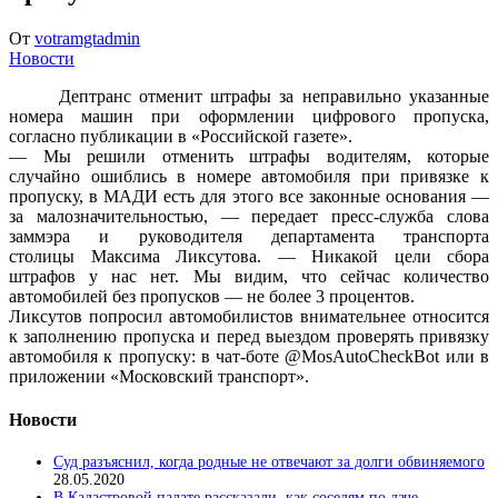
От
votramgtadmin
Новости
Дептранс отменит штрафы за неправильно указанные
номера машин при оформлении цифрового пропуска,
согласно публикации в «Российской газете».
— Мы решили отменить штрафы водителям, которые
случайно ошиблись в номере автомобиля при привязке к
пропуску, в МАДИ есть для этого все законные основания —
за малозначительностью, — передает пресс-служба слова
заммэра и руководителя департамента транспорта
столицы Максима Ликсутова. — Никакой цели сбора
штрафов у нас нет. Мы видим, что сейчас количество
автомобилей без пропусков — не более 3 процентов.
Ликсутов попросил автомобилистов внимательнее относится
к заполнению пропуска и перед выездом проверять привязку
автомобиля к пропуску: в чат-боте @MosAutoCheckBot или в
приложении «Московский транспорт».
Новости
Суд разъяснил, когда родные не отвечают за долги обвиняемого
28.05.2020
В Кадастровой палате рассказали, как соседям по даче