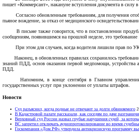
пишет «Коммерсант», накануне вступления документа в силу 
Согласно обновленным требованиям, для получения отобр
пьяное вождение, за отказ от медицинского освидетельствовани
В письме также говорится, что в постановлении продуб
сообщениям, появившимся на прошлой неделе, это требование 
При этом для случаев, когда водителя лишили прав по УК
Наконец, в обновленных правилах сохранилось требование
знаний ПДД, основ оказания первой медпомощи, устройства ав
ПДД.
Напомним, в конце сентября в Главном управлении
государственных услуг при уклонении от уплаты штрафов.
Новости
Суд разъяснил, когда родные не отвечают за долги обвиняемого
2
В Кадастровой палате рассказали, как соседям по даче разгранич
Верховный суд России назвал грубые нарушения судей, за которы
ВС запретил отключать аудиопротоколирование во время судебны
Госкомпания «Дом.РФ» утвердила антикризисную программу вык