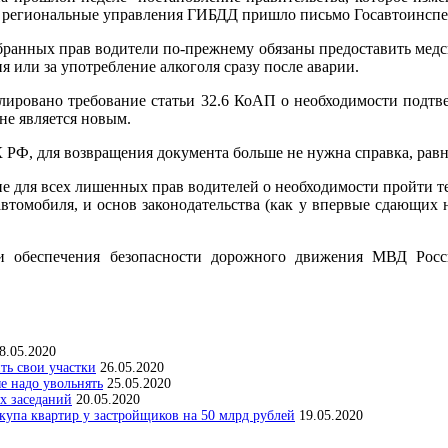
в региональные управления ГИБДД пришло письмо Госавтоинспе
анных прав водители по-прежнему обязаны предоставить медсп
я или за употребление алкоголя сразу после аварии.
лировано требование статьи 32.6 КоАП о необходимости подтв
не является новым.
 РФ, для возвращения документа больше не нужна справка, равн
 для всех лишенных прав водителей о необходимости пройти те
томобиля, и основ законодательства (как у впервые сдающих на
 обеспечения безопасности дорожного движения МВД Рос
8.05.2020
ить свои участки
26.05.2020
е надо увольнять
25.05.2020
х заседаний
20.05.2020
упа квартир у застройщиков на 50 млрд рублей
19.05.2020