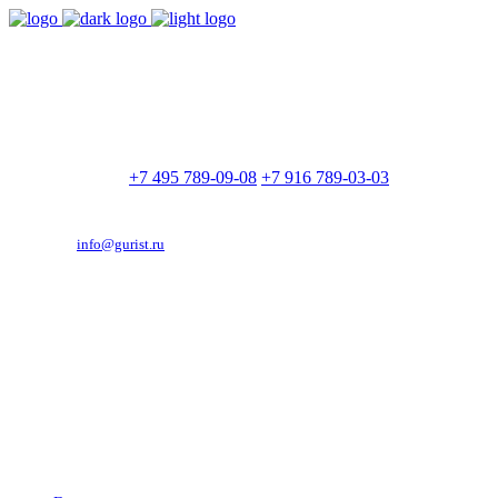
9:00 - 21:00
Без выходных
Позвоните нам
+7 495 789-09-08
+7 916 789-03-03
Эд. адрес:
info@gurist.ru
Vkontakte
Facebook