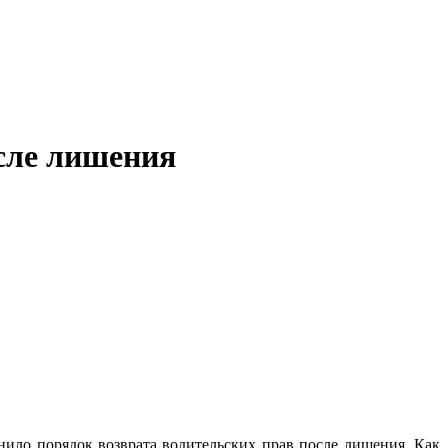
осле лишения
нило порядок возврата водительских прав после лишения. Как