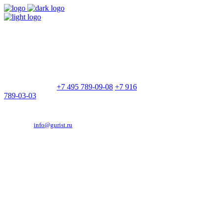
9:00 - 21:00
Без выходных
Позвоните нам
+7 495 789-09-08
+7 916
789-03-03
Эд. адрес:
info@gurist.ru
Vkontakte
Facebook